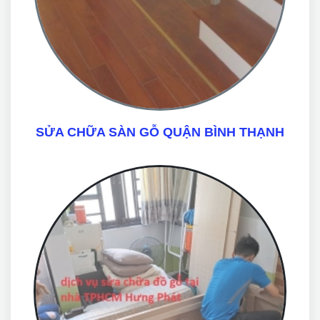
SỬA CHỮA SÀN GỖ QUẬN BÌNH THẠNH