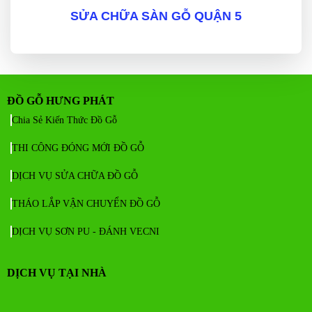
SỬA CHỮA SÀN GỖ QUẬN 5
ĐỒ GỖ HƯNG PHÁT
Chia Sẻ Kiến Thức Đồ Gỗ
THI CÔNG ĐÓNG MỚI ĐỒ GỖ
DỊCH VỤ SỬA CHỮA ĐỒ GỖ
THÁO LẮP VẬN CHUYỂN ĐỒ GỖ
DỊCH VỤ SƠN PU - ĐÁNH VECNI
DỊCH VỤ TẠI NHÀ