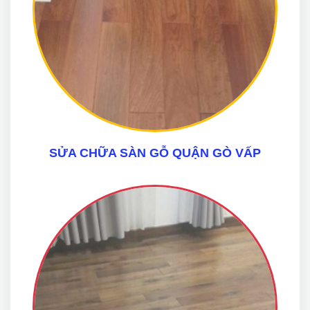
SỬA CHỮA SÀN GỖ QUẬN GÒ VẤP