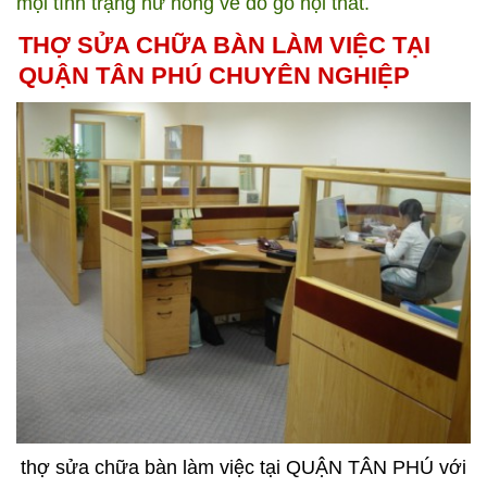
mọi tình trạng hư hỏng về đồ gỗ nội thất.
THỢ SỬA CHỮA BÀN LÀM VIỆC TẠI
QUẬN TÂN PHÚ CHUYÊN NGHIỆP
thợ sửa chữa bàn làm việc tại QUẬN TÂN PHÚ với