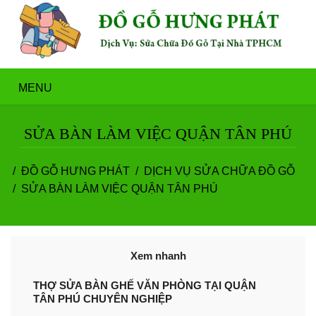
MENU
SỬA BÀN LÀM VIỆC QUẬN TÂN PHÚ
ĐỒ GỖ HƯNG PHÁT
DỊCH VỤ SỬA CHỮA ĐỒ GỖ
SỬA BÀN LÀM VIỆC QUẬN TÂN PHÚ
Xem nhanh
THỢ SỬA BÀN GHẾ VĂN PHÒNG TẠI QUẬN
TÂN PHÚ CHUYÊN NGHIỆP