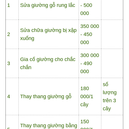
1
Sửa giường gỗ rung lắc
- 500
000
350 000
Sửa chữa giường bị xập
2
- 450
xuống
000
300 000
Gia cố giường cho chắc
3
- 490
chắn
000
số
180
lượng
4
Thay thang giường gỗ
000/1
trên 3
cây
cây
150
Thay thang giường bằng