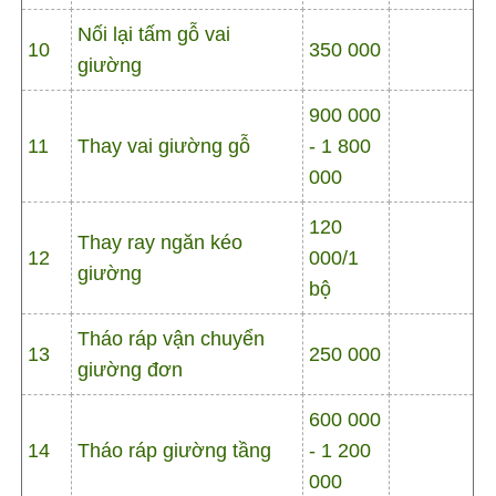
Nối lại tấm gỗ vai
10
350 000
giường
900 000
11
Thay vai giường gỗ
- 1 800
000
120
Thay ray ngăn kéo
12
000/1
giường
bộ
Tháo ráp vận chuyển
13
250 000
giường đơn
600 000
14
Tháo ráp giường tầng
- 1 200
000