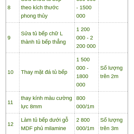
8
theo kích thước
- 1500
phong thủy
000
1 200
Sửa tủ bếp chữ L
9
000 - 2
thành tủ bếp thẳng
200 000
1 500
000 -
Số lượng
10
Thay mặt đá tủ bếp
1800
trên 2m
000
thay kính màu cường
800
11
lực 8mm
000/1m
Làm tủ bếp dưới gỗ
2 800
Số lượng
12
MDF phủ milamine
000/1m
trên 3m