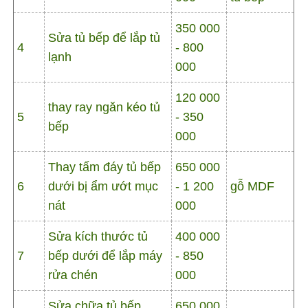
350 000
Sửa tủ bếp để lắp tủ
4
- 800
lạnh
000
120 000
thay ray ngăn kéo tủ
5
- 350
bếp
000
Thay tấm đáy tủ bếp
650 000
6
dưới bị ẩm ướt mục
- 1 200
gỗ MDF
nát
000
Sửa kích thước tủ
400 000
7
bếp dưới để lắp máy
- 850
rửa chén
000
Sửa chữa tủ bếp
650 000