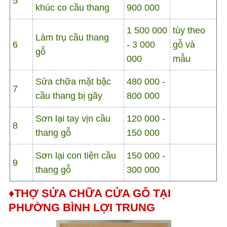
5
khúc co cầu thang
900 000
1 500 000
tùy theo
Làm trụ cầu thang
6
- 3 000
gỗ và
gỗ
000
mẫu
Sửa chữa mặt bậc
480 000 -
7
cầu thang bị gãy
800 000
Sơn lại tay vịn cầu
120 000 -
8
thang gỗ
150 000
Sơn lại con tiện cầu
150 000 -
9
thang gỗ
300 000
♦THỢ SỬA CHỮA CỬA GỖ TẠI
PHƯỜNG BÌNH LỢI TRUNG