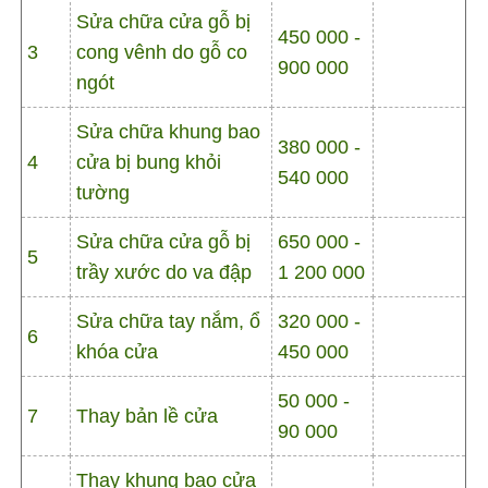
Sửa chữa cửa gỗ bị
450 000 -
3
cong vênh do gỗ co
900 000
ngót
Sửa chữa khung bao
380 000 -
4
cửa bị bung khỏi
540 000
tường
Sửa chữa cửa gỗ bị
650 000 -
5
trầy xước do va đập
1 200 000
Sửa chữa tay nắm, ổ
320 000 -
6
khóa cửa
450 000
50 000 -
7
Thay bản lề cửa
90 000
Thay khung bao cửa