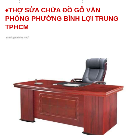
♦THỢ SỬA CHỮA ĐỒ GỖ VĂN
PHÒNG
PHƯỜNG BÌNH LỢI TRUNG
TPHCM