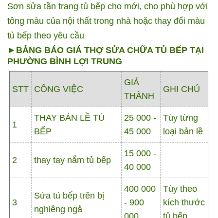
Sơn sửa tần trang tủ bếp cho mới, cho phù hợp với
tông màu của nội thất trong nhà hoặc thay đổi màu
tủ bếp theo yêu cầu
►BẢNG BÁO GIÁ THỢ SỬA CHỮA TỦ BẾP TẠI
PHƯỜNG BÌNH LỢI TRUNG
GIÁ
STT
CÔNG VIỆC
GHI CHÚ
THÀNH
THAY BẢN LỀ TỦ
25 000 -
Tùy từng
1
BẾP
45 000
loại bản lề
15 000 -
2
thay tay nắm tủ bếp
40 000
400 000
Tùy theo
Sửa tủ bếp trên bị
3
- 900
kích thước
nghiêng ngả
000
tủ bếp