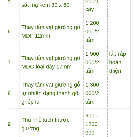
5
000/1
sắt mạ kẽm 30 x 60
cây
1 200
Thay tấm vạt giường gỗ
6
000/2
MDF 12mm
tấm
1 900
lắp ráp
Thay tấm vạt giường gỗ
7
000/2
hoàn
MDG loại dày 17mm
tấm
thiện
Thay tấm vạt giường gỗ
1 300
8
tự nhiên dạng thanh gỗ
000/2
ghép lại
tấm
600 -
Thu nhỏ kích thước
9
1200
giường
000