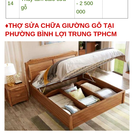
14
- 2 500
gỗ
000
♦THỢ SỬA CHỮA GIƯỜNG GỖ TẠI
PHƯỜNG BÌNH LỢI TRUNG TPHCM