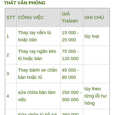
THẤT VĂN PHÒNG
GIÁ
STT
CÔNG VIỆC
GHI CHÚ
THÀNH
Thay tay nắm tủ
15 000 -
1
tùy loại
hoặc bàn
25 000
Thay ray ngăn kéo
75 000 -
2
tủ hoặc bàn
120 000
Thay bánh xe chân
45 000 -
3
bàn hoặc tủ
80 000
tùy theo
sửa chữa bàn làm
250 000 -
4
tững lỗi hư
việc
300 000
hỏng
Sửa chữa tủ hồ sơ
250 000 -