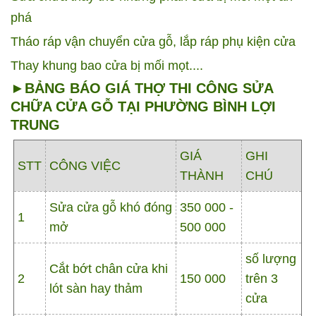
phá
Tháo ráp vận chuyển cửa gỗ, lắp ráp phụ kiện cửa
Thay khung bao cửa bị mối mọt....
►BẢNG BÁO GIÁ THỢ THI CÔNG SỬA
CHỮA CỬA GỖ TẠI PHƯỜNG BÌNH LỢI
TRUNG
GIÁ
GHI
STT
CÔNG VIỆC
THÀNH
CHÚ
Sửa cửa gỗ khó đóng
350 000 -
1
mở
500 000
số lượng
Cắt bớt chân cửa khi
2
150 000
trên 3
lót sàn hay thảm
cửa