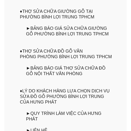
♦THỢ SỬA CHỮA GIƯỜNG GỖ TẠI
PHƯỜNG BÌNH LỢI TRUNG TPHCM
►BẢNG BÁO GIÁ SỬA CHỮA GIƯỜNG
GỖ PHƯỜNG BÌNH LỢI TRUNG TPHCM
♦THỢ SỬA CHỮA ĐỒ GỖ VĂN
PHÒNG PHƯỜNG BÌNH LỢI TRUNG TPHCM
►BẢNG BÁO GIÁ THỢ SỬA CHỮA ĐỒ
GỖ NỘI THẤT VĂN PHÒNG
♦LÝ DO KHÁCH HÀNG LỰA CHỌN DỊCH VỤ
SỬA ĐỒ GỖ PHƯỜNG BÌNH LỢI TRUNG
CỦA HƯNG PHÁT
►QUY TRÌNH LÀM VIỆC CỦA HƯNG
PHÁT
►LIÊN HỆ