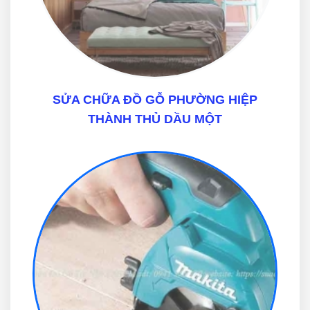
SỬA CHỮA ĐỒ GỖ PHƯỜNG HIỆP
THÀNH THỦ DẦU MỘT