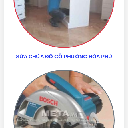
SỬA CHỮA ĐỒ GỖ PHƯỜNG HÒA PHÚ