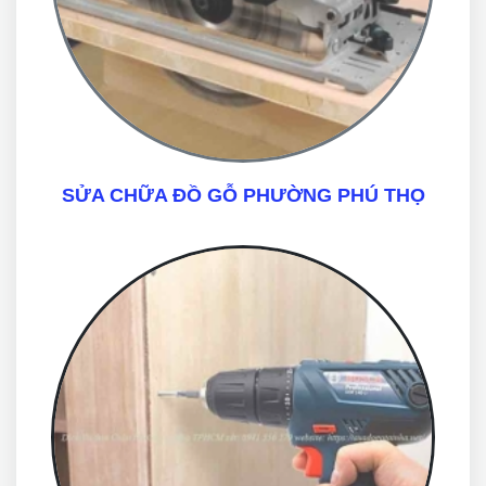
SỬA CHỮA ĐỒ GỖ PHƯỜNG PHÚ THỌ