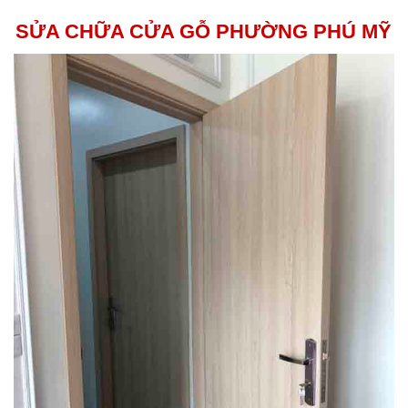
SỬA CHỮA CỬA GỖ PHƯỜNG PHÚ MỸ