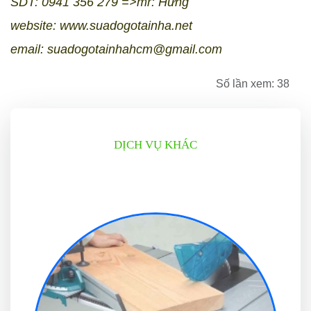
SDT: 0941 356 279
=>mr: Hưng
website:
www.suadogotainha.net
email: suadogotainhahcm@gmail.com
Số lần xem: 38
DỊCH VỤ KHÁC