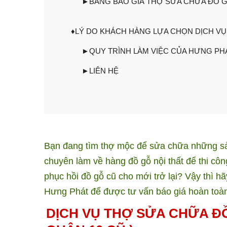
►BẢNG BÁO GIÁ THỢ SỬA CHỮA ĐỒ G
♦LÝ DO KHÁCH HÀNG LỰA CHỌN DỊCH V
►QUY TRÌNH LÀM VIỆC CỦA HƯNG PH
►LIÊN HỆ
Bạn đang tìm thợ mộc để sửa chữa những sả
chuyên làm về hàng đồ gỗ nội thất để thi cô
phục hồi đồ gỗ cũ cho mới trở lại? Vậy thì 
Hưng Phát để được tư vấn báo giá hoàn toàn
DỊCH VỤ THỢ SỬA CHỮA ĐỒ