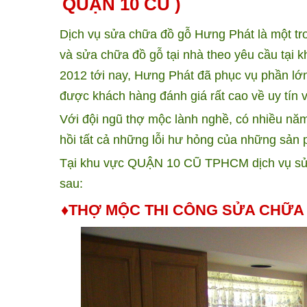
QUẬN 10 CŨ )
Dịch vụ sửa chữa đồ gỗ Hưng Phát là một tro
và sửa chữa đồ gỗ tại nhà theo yêu cầu tạ
2012 tới nay, Hưng Phát đã phục vụ phần lớ
được khách hàng đánh giá rất cao về uy tín v
Với đội ngũ thợ mộc lành nghề, có nhiều năm 
hồi tất cả những lỗi hư hỏng của những sản 
Tại khu vực QUẬN 10 CŨ TPHCM dịch vụ sử
sau:
♦THỢ MỘC THI CÔNG SỬA CHỮA