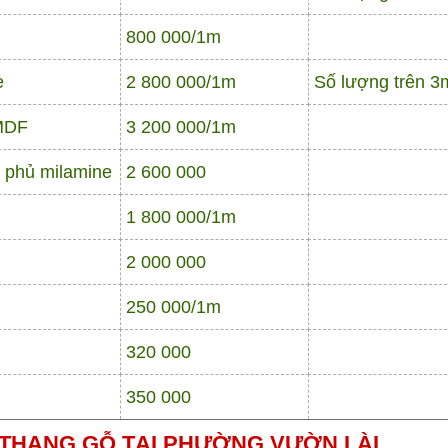
800 000/1m
e
2 800 000/1m
Số lượng trên 3
 MDF
3 200 000/1m
F phủ milamine
2 600 000
1 800 000/1m
2 000 000
250 000/1m
320 000
350 000
 THANG GỖ TẠI PHƯỜNG VƯỜN LÀI