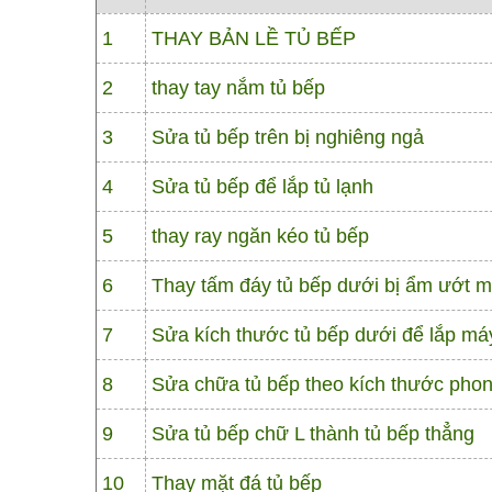
1
THAY BẢN LỀ TỦ BẾP
2
thay tay nắm tủ bếp
3
Sửa tủ bếp trên bị nghiêng ngả
4
Sửa tủ bếp để lắp tủ lạnh
5
thay ray ngăn kéo tủ bếp
6
Thay tấm đáy tủ bếp dưới bị ẩm ướt m
7
Sửa kích thước tủ bếp dưới để lắp má
8
Sửa chữa tủ bếp theo kích thước phon
9
Sửa tủ bếp chữ L thành tủ bếp thẳng
10
Thay mặt đá tủ bếp