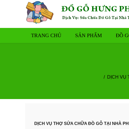
TRANG CHỦ
SẢN PHẨM
ĐỒ G
DỊCH VỤ 
DỊCH VỤ THỢ SỬA CHỮA ĐỒ GỖ TẠI NHÀ PH