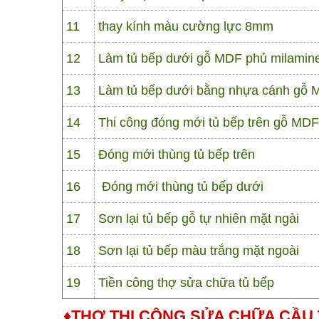
11
thay kính màu cường lực 8mm
12
Làm tủ bếp dưới gỗ MDF phủ milamin
13
Làm tủ bếp dưới bằng nhựa cánh gỗ
14
Thi công đóng mới tủ bếp trên gỗ MD
15
Đóng mới thùng tủ bếp trên
16
Đóng mới thùng tủ bếp dưới
17
Sơn lại tủ bếp gỗ tự nhiên mặt ngài
18
Sơn lại tủ bếp màu trắng mặt ngoài
19
Tiền công thợ sửa chữa tủ bếp
♦THỢ THI CÔNG SỬA CHỮA CẦU