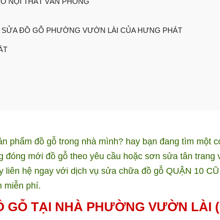
Ỗ NỘI THẤT VĂN PHÒNG
Ụ SỬA ĐỒ GỖ PHƯỜNG VƯỜN LÀI CỦA HƯNG PHÁT
ÁT
n phẩm đồ gỗ trong nhà mình? hay bạn đang tìm một c
ng đóng mới đồ gỗ theo yêu cầu hoặc sơn sửa tân trang 
hãy liên hệ ngay với dịch vụ sửa chữa đồ gỗ QUẬN 10 C
 miễn phí.
 GỖ TẠI NHÀ PHƯỜNG VƯỜN LÀI (