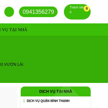
Thành tiền
0
0941356279
0
H VỤ TẠI NHÀ
G VƯỜN LÀI
DỊCH VỤ TẠI NHÀ
DỊCH VỤ QUẬN BÌNH THẠNH