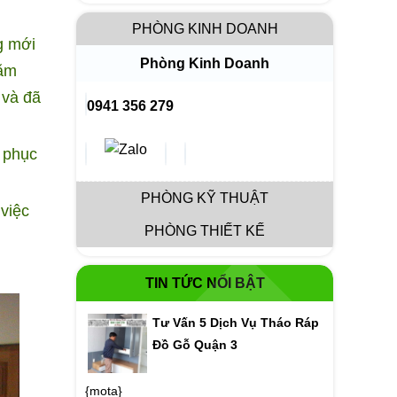
PHÒNG KINH DOANH
g mới
Phòng Kinh Doanh
năm
 và đã
0941 356 279
ẽ phục
PHÒNG KỸ THUẬT
việc
PHÒNG THIẾT KẾ
TIN TỨC NỔI BẬT
Tư Vấn 5 Dịch Vụ Tháo Ráp
Đồ Gỗ Quận 3
{mota}