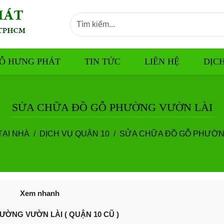
Ỗ HƯNG PHÁT
TIN TỨC
LIÊN HỆ
DỊC
SỬA CHỮA ĐỒ GỖ PHƯỜNG VƯỜN LÀI
TẠI NHÀ
DỊCH VỤ QUẬN 10
SỬA CHỮA ĐỒ GỖ PHƯỜN
Xem nhanh
ƯỜNG VƯỜN LÀI ( QUẬN 10 CŨ )