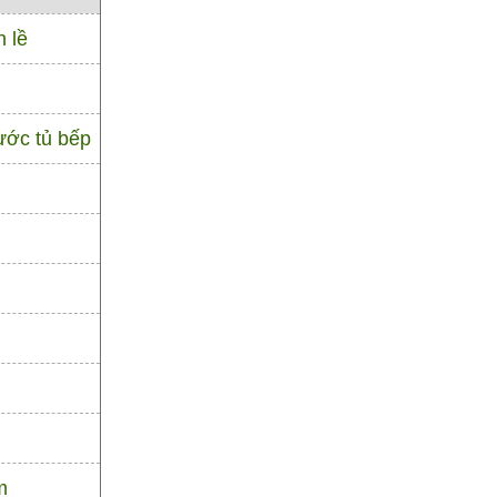
n lề
ước tủ bếp
m