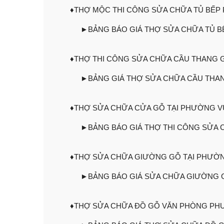
♦THỢ MỘC THI CÔNG SỬA CHỮA TỦ BẾP
►BẢNG BÁO GIÁ THỢ SỬA CHỮA TỦ B
♦THỢ THI CÔNG SỬA CHỮA CẦU THANG 
►BẢNG GIÁ THỢ SỬA CHỮA CẦU THA
♦THỢ SỬA CHỮA CỬA GỖ TẠI PHƯỜNG V
►BẢNG BÁO GIÁ THỢ THI CÔNG SỬA 
♦THỢ SỬA CHỮA GIƯỜNG GỖ TẠI PHƯỜ
►BẢNG BÁO GIÁ SỬA CHỮA GIƯỜNG 
♦THỢ SỬA CHỮA ĐỒ GỖ VĂN PHÒNG PH