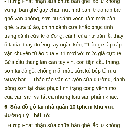
- Hưng Phát nhận sửa chữa bàn ghế lắc lư không
vững, bàn ghế gẫy chân nứt mặt bàn, tháo ráp bàn
ghế văn phòng, sơn pu đánh vecni làm mới bàn
ghế. Sửa tủ áo, chỉnh cánh cửa khắc phục tình
trạng cánh cửa khó đóng, cánh cửa hư bản lề, thay
ổ khóa, thay đường ray ngăn kéo, Tháo gỡ lắp ráp
vận chuyển tủ áo qua vị trí mới với mức giá cực rẻ.
Sửa cầu thang lan can tay vịn, con tiện cầu thang,
sơn lại đồ gỗ, chống mối một, sửa kệ bếp tủ rựu
wuay bar ... Tháo ráo vận chuyển sửa giường, đánh
bóng sơn lại khác phục tình trạng cong vênh mo
của ván sàn và tất cả những loại sản phẩm khác.
6. Sửa đồ gỗ tại nhà quận 10 tphcm khu vực
đường Lý Thái Tổ:
- Hưng Phát nhận sửa chữa bàn ghế lắc lư không