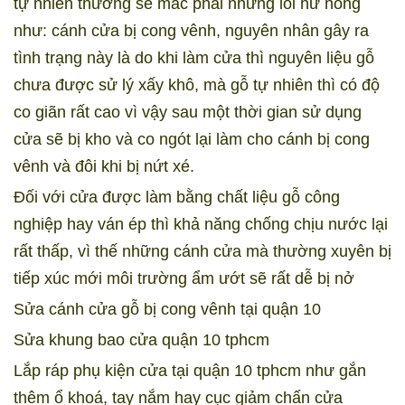
tự nhiên thường sẽ mắc phải những lỗi hư hỏng
như: cánh cửa bị cong vênh, nguyên nhân gây ra
tình trạng này là do khi làm cửa thì nguyên liệu gỗ
chưa được sử lý xấy khô, mà gỗ tự nhiên thì có độ
co giãn rất cao vì vậy sau một thời gian sử dụng
cửa sẽ bị kho và co ngót lại làm cho cánh bị cong
vênh và đôi khi bị nứt xé.
Đối với cửa được làm bằng chất liệu gỗ công
nghiệp hay ván ép thì khả năng chống chịu nước lại
rất thấp, vì thế những cánh cửa mà thường xuyên bị
tiếp xúc mới môi trường ẩm ướt sẽ rất dễ bị nở
Sửa cánh cửa gỗ bị cong vênh tại quận 10
Sửa khung bao cửa quận 10 tphcm
Lắp ráp phụ kiện cửa tại quận 10 tphcm như gắn
thêm ổ khoá, tay nắm hay cục giảm chấn cửa