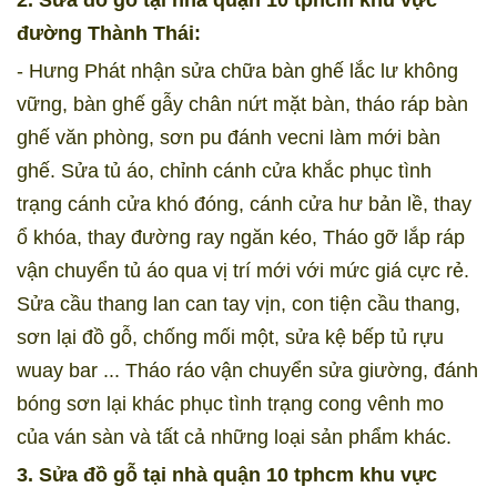
2. Sửa đồ gỗ tại nhà quận 10 tphcm khu vực
đường Thành Thái:
- Hưng Phát nhận sửa chữa bàn ghế lắc lư không
vững, bàn ghế gẫy chân nứt mặt bàn, tháo ráp bàn
ghế văn phòng, sơn pu đánh vecni làm mới bàn
ghế. Sửa tủ áo, chỉnh cánh cửa khắc phục tình
trạng cánh cửa khó đóng, cánh cửa hư bản lề, thay
ổ khóa, thay đường ray ngăn kéo, Tháo gỡ lắp ráp
vận chuyển tủ áo qua vị trí mới với mức giá cực rẻ.
Sửa cầu thang lan can tay vịn, con tiện cầu thang,
sơn lại đồ gỗ, chống mối một, sửa kệ bếp tủ rựu
wuay bar ... Tháo ráo vận chuyển sửa giường, đánh
bóng sơn lại khác phục tình trạng cong vênh mo
của ván sàn và tất cả những loại sản phẩm khác.
3. Sửa đồ gỗ tại nhà quận 10 tphcm khu vực