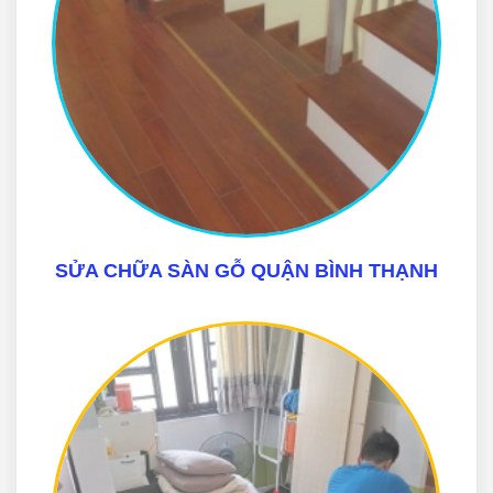
SỬA CHỮA SÀN GỖ QUẬN BÌNH THẠNH