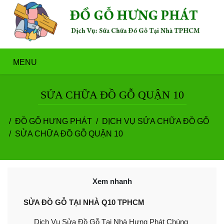
MENU
SỬA CHỮA ĐỒ GỖ QUẬN 10
ĐỒ GỖ HƯNG PHÁT
DỊCH VỤ SỬA CHỮA ĐỒ GỖ
SỬA CHỮA ĐỒ GỖ QUẬN 10
Xem nhanh
SỬA ĐỒ GỖ TẠI NHÀ Q10 TPHCM
Dịch Vụ Sửa Đồ Gỗ Tại Nhà Hưng Phát Chúng