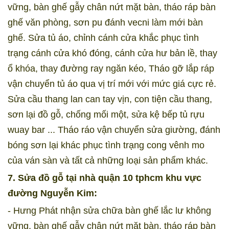
vững, bàn ghế gẫy chân nứt mặt bàn, tháo ráp bàn
ghế văn phòng, sơn pu đánh vecni làm mới bàn
ghế. Sửa tủ áo, chỉnh cánh cửa khắc phục tình
trạng cánh cửa khó đóng, cánh cửa hư bản lề, thay
ổ khóa, thay đường ray ngăn kéo, Tháo gỡ lắp ráp
vận chuyển tủ áo qua vị trí mới với mức giá cực rẻ.
Sửa cầu thang lan can tay vịn, con tiện cầu thang,
sơn lại đồ gỗ, chống mối một, sửa kệ bếp tủ rựu
wuay bar ... Tháo ráo vận chuyển sửa giường, đánh
bóng sơn lại khác phục tình trạng cong vênh mo
của ván sàn và tất cả những loại sản phẩm khác.
7. Sửa đồ gỗ tại nhà quận 10 tphcm khu vực
đường Nguyễn Kim:
- Hưng Phát nhận sửa chữa bàn ghế lắc lư không
vững, bàn ghế gẫy chân nứt mặt bàn, tháo ráp bàn