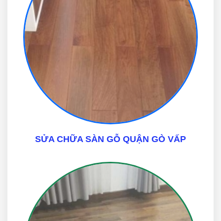
SỬA CHỮA SÀN GỖ QUẬN GÒ VẤP