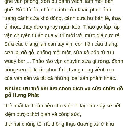
ghế văn phòng, sơn pu đánh vecni làm mới bàn
ghế. Sửa tủ áo, chỉnh cánh cửa khắc phục tình
trạng cánh cửa khó đóng, cánh cửa hư bản lề, thay
ổ khóa, thay đường ray ngăn kéo, Tháo gỡ lắp ráp
vận chuyển tủ áo qua vị trí mới với mức giá cực rẻ.
Sửa cầu thang lan can tay vịn, con tiện cầu thang,
sơn lại đồ gỗ, chống mối một, sửa kệ bếp tủ rựu
wuay bar ... Tháo ráo vận chuyển sửa giường, đánh
bóng sơn lại khác phục tình trạng cong vênh mo
của ván sàn và tất cả những loại sản phẩm khác.:
Những ưu thế khi lựa chọn dịch vụ sửa chữa đồ
gỗ Hưng Phát
thứ nhất là thuận tiện cho việc đi lại như vậy sẽ tiết
kiệm được thời gian và công sức,
thứ hai chúng tôi rất thông thạo đường xá ở khu