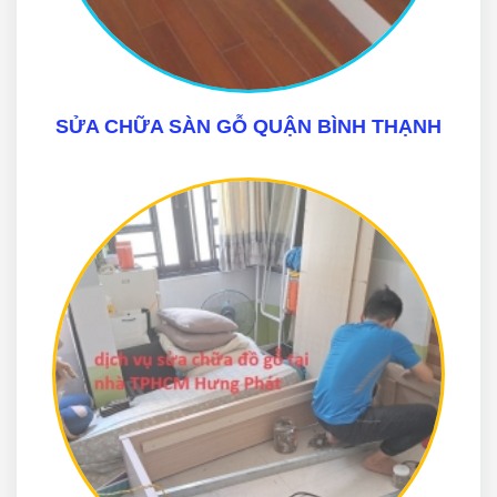
SỬA CHỮA SÀN GỖ QUẬN BÌNH THẠNH