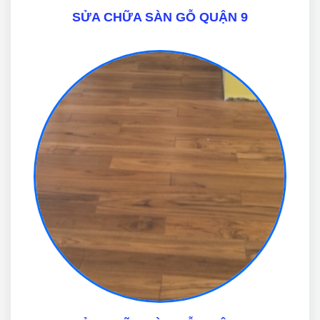
SỬA CHỮA SÀN GỖ QUẬN 9