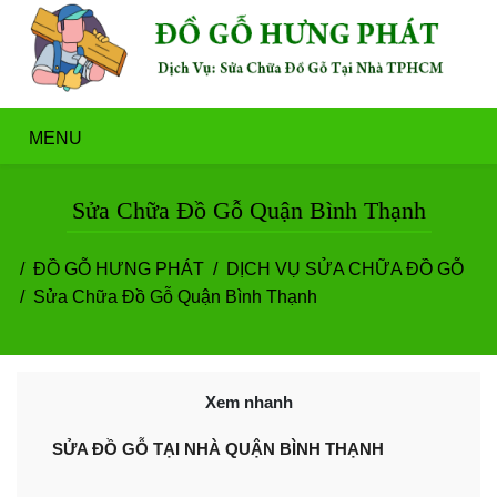
MENU
Sửa Chữa Đồ Gỗ Quận Bình Thạnh
ĐỒ GỖ HƯNG PHÁT
DỊCH VỤ SỬA CHỮA ĐỒ GỖ
Sửa Chữa Đồ Gỗ Quận Bình Thạnh
Xem nhanh
SỬA ĐỒ GỖ TẠI NHÀ QUẬN BÌNH THẠNH