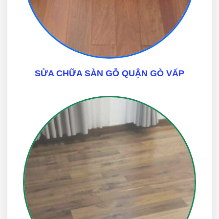
SỬA CHỮA SÀN GỖ QUẬN GÒ VẤP