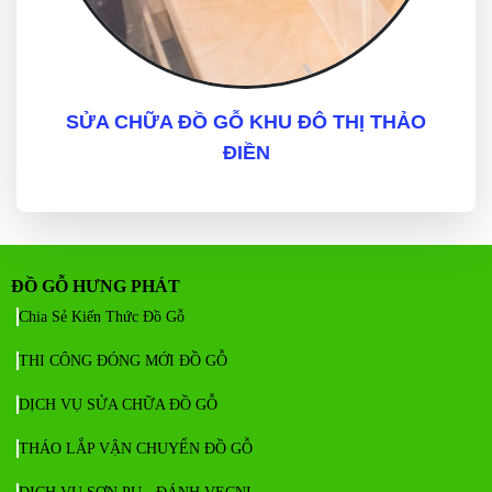
SỬA CHỮA ĐỒ GỖ KHU ĐÔ THỊ THẢO
ĐIỀN
ĐỒ GỖ HƯNG PHÁT
Chia Sẻ Kiến Thức Đồ Gỗ
THI CÔNG ĐÓNG MỚI ĐỒ GỖ
DỊCH VỤ SỬA CHỮA ĐỒ GỖ
THÁO LẮP VẬN CHUYỂN ĐỒ GỖ