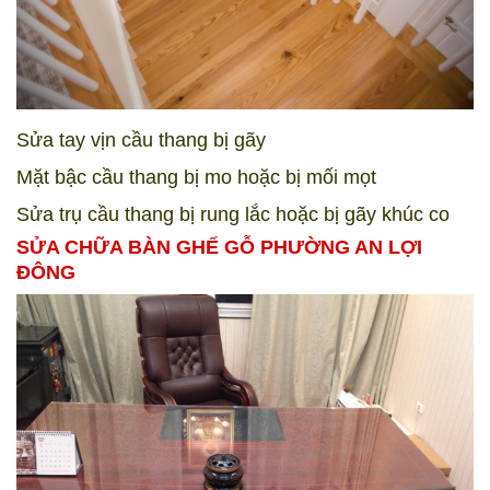
Sửa tay vịn cầu thang bị gãy
Mặt bậc cầu thang bị mo hoặc bị mối mọt
Sửa trụ cầu thang bị rung lắc hoặc bị gãy khúc co
SỬA CHỮA BÀN GHẾ GỖ PHƯỜNG AN LỢI
ĐÔNG