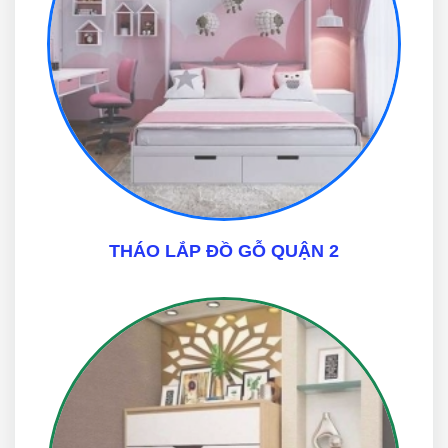
THÁO LẮP ĐỒ GỖ QUẬN 2