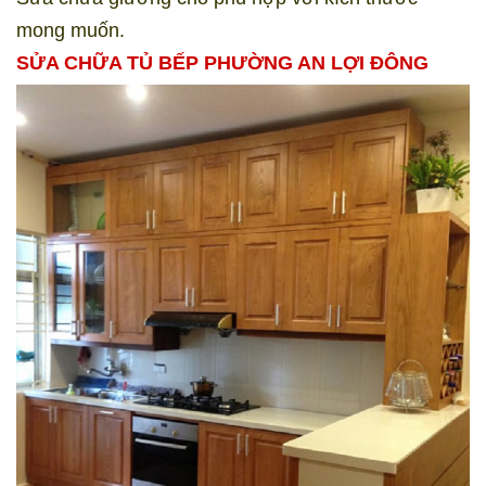
mong muốn.
SỬA CHỮA TỦ BẾP PHƯỜNG AN LỢI ĐÔNG