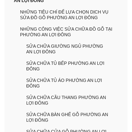
AN LỢI ĐÔNG
NHỮNG TIÊU CHÍ ĐỂ LỰA CHỌN DỊCH VỤ
SỬA ĐỒ GỖ PHƯỜNG AN LỢI ĐÔNG
NHỮNG CÔNG VIỆC SỬA CHỮA ĐỒ GỖ TẠI
PHƯỜNG AN LỢI ĐÔNG
SỬA CHỮA GIƯỜNG NGỦ PHƯỜNG
AN LỢI ĐÔNG
SỬA CHỮA TỦ BẾP PHƯỜNG AN LỢI
ĐÔNG
SỬA CHỮA TỦ ÁO PHƯỜNG AN LỢI
ĐÔNG
SỬA CHỮA CẦU THANG PHƯỜNG AN
LỢI ĐÔNG
SỬA CHỮA BÀN GHẾ GỖ PHƯỜNG AN
LỢI ĐÔNG
SỬA CHỮA CỬA GỖ PHƯỜNG AN LỢI