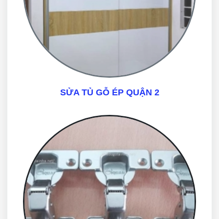
SỬA TỦ GỖ ÉP QUẬN 2