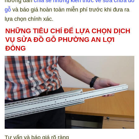
hướng dẫn
chia sẽ những kiến thức về sửa chữa đồ
gỗ
và báo giá hoàn toàn miễn phí trước khi đưa ra
lựa chọn chính xác.
NHỮNG TIÊU CHÍ ĐỂ LỰA CHỌN DỊCH
VỤ SỬA ĐỒ GỖ PHƯỜNG AN LỢI
ĐÔNG
Tư vấn và báo giá rõ ràng