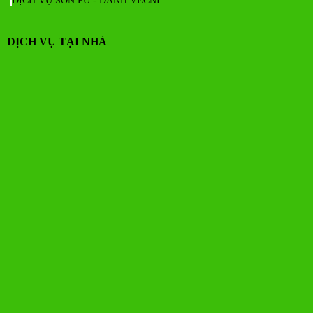
DỊCH VỤ SƠN PU - ĐÁNH VECNI
DỊCH VỤ TẠI NHÀ