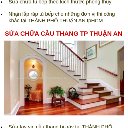
Sửa chữa tủ bếp theo kích thước phong thuỷ
Nhận lắp ráp tủ bếp cho những đơn vị thi công
khác tại THÀNH PHỐ THUẬN AN tpHCM​
SỬA CHỮA CẦU THANG TP THUẬN AN
Sửa tay vịn cầu thang bị gãy tại THÀNH PHỐ