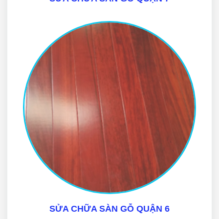
SỬA CHỮA SÀN GỖ QUẬN 6