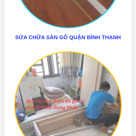
SỬA CHỮA SÀN GỖ QUẬN BÌNH THẠNH