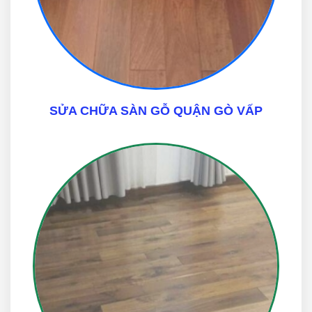
SỬA CHỮA SÀN GỖ QUẬN GÒ VẤP