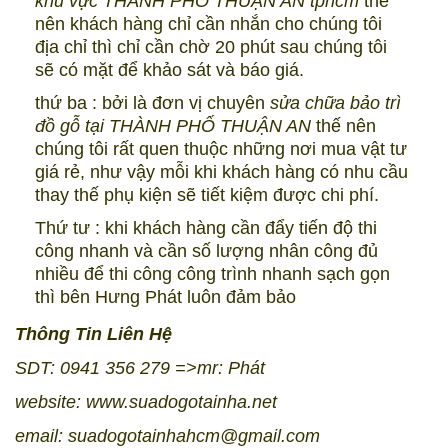
khu vực THÀNH PHỐ THUẬN AN tphcm
thế
nên khách hàng chỉ cần nhắn cho chúng tôi
địa chỉ thì chỉ cần chờ 20 phút sau chúng tôi
sẽ có mặt để khảo sát và báo giá.
thứ ba : bởi là đơn vị chuyên
sửa chữa bảo trì
đồ gỗ tại THÀNH PHỐ THUẬN AN
thế nên
chúng tôi rất quen thuộc những nơi mua vật tư
giá rẻ, như vậy mỗi khi khách hàng có nhu cầu
thay thế phụ kiện sẽ tiết kiệm được chi phí.
Thứ tư : khi khách hàng cần đẩy tiến độ thi
công nhanh và cần số lượng nhân công đủ
nhiều để thi công công trình nhanh sạch gọn
thì bên Hưng Phát luôn đảm bảo
Thông Tin Liên Hệ
SDT: 0941 356 279 =>mr: Phát
website:
www.suadogotainha.net
email: suadogotainhahcm@gmail.com