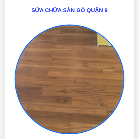
SỬA CHỮA SÀN GỖ QUẬN 9