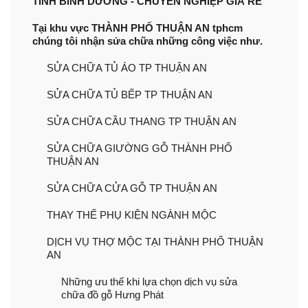
TỈNH BÌNH DƯƠNG - CHUYÊN NGHIỆP GIÁ RẺ
Tại khu vực THÀNH PHỐ THUẬN AN tphcm
chúng tôi nhận sửa chữa những công việc như.
SỬA CHỮA TỦ ÁO TP THUẬN AN
SỬA CHỮA TỦ BẾP TP THUẬN AN
SỬA CHỮA CẦU THANG TP THUẬN AN
SỬA CHỮA GIƯỜNG GỖ THÀNH PHỐ
THUẬN AN
SỬA CHỮA CỬA GỖ TP THUẬN AN
THAY THẾ PHỤ KIỆN NGÀNH MỘC
DỊCH VỤ THỢ MỘC TẠI THÀNH PHỐ THUẬN
AN
Những ưu thế khi lựa chọn dịch vụ sửa
chữa đồ gỗ Hưng Phát