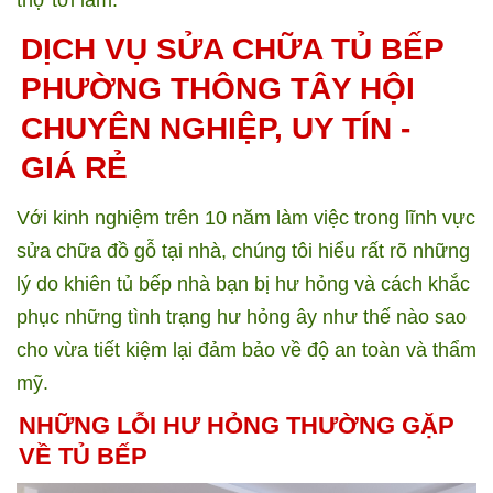
thợ tới làm.
DỊCH VỤ SỬA CHỮA TỦ BẾP
PHƯỜNG THÔNG TÂY HỘI
CHUYÊN NGHIỆP, UY TÍN -
GIÁ RẺ
Với kinh nghiệm trên 10 năm làm việc trong lĩnh vực
sửa chữa đồ gỗ tại nhà, chúng tôi hiểu rất rõ những
lý do khiên tủ bếp nhà bạn bị hư hỏng và cách khắc
phục những tình trạng hư hỏng ây như thế nào sao
cho vừa tiết kiệm lại đảm bảo về độ an toàn và thẩm
mỹ.
NHỮNG LỖI HƯ HỎNG THƯỜNG GẶP
VỀ TỦ BẾP