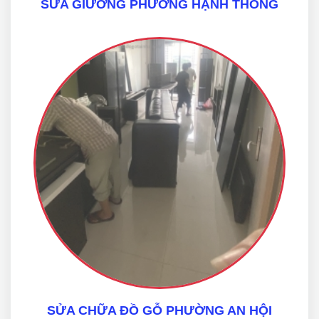
SỬA GIƯỜNG PHƯỜNG HẠNH THÔNG
SỬA CHỮA ĐỒ GỖ PHƯỜNG AN HỘI