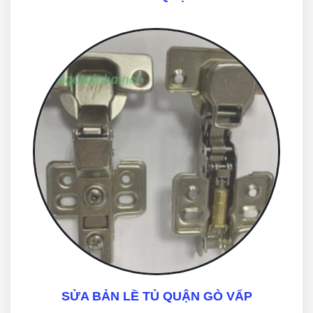
SỬA BẢN LỀ TỦ QUẬN GÒ VẤP