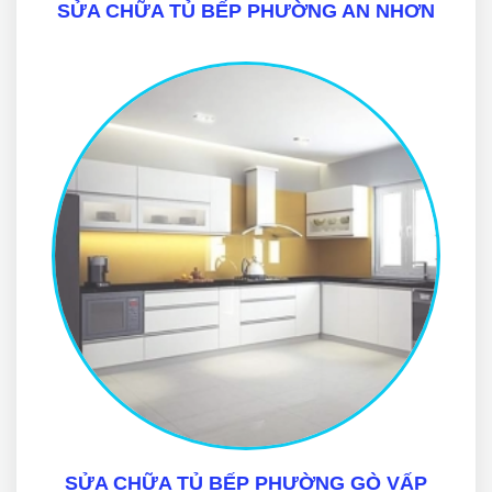
SỬA CHỮA TỦ BẾP PHƯỜNG AN NHƠN
SỬA CHỮA TỦ BẾP PHƯỜNG GÒ VẤP