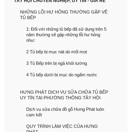
TÂY HỘI CHUYÊN NGHIỆP, UY TÍN - GIÁ RẺ
NHỮNG LỖI HƯ HỎNG THƯỜNG GẶP VỀ
TỦ BẾP
1: Đối với những tủ bếp đã sử dụng trên 5
năm thường sẽ gặp những lỗi hư hỏng
như:
2 Tủ bếp bị mục nát do mối mọt
3 Tủ Bếp trên bị ngả khỏi tường
4 Tủ bếp dưới bị mục do ngấm nước
HƯNG PHÁT DỊCH VỤ SỬA CHỮA TỦ BẾP
UY TÍN TẠI PHƯỜNG THÔNG TÂY HỘI
Dịch vụ sửa chữa đồ gỗ Hưng Phát luôn
cam kết
QUY TRÌNH LÀM VIỆC CỦA HƯNG
PHÁT