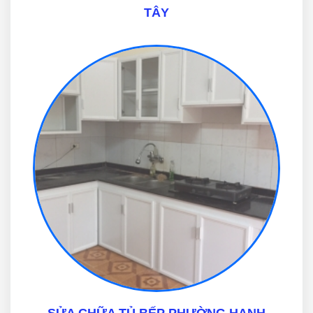
TÂY
SỬA CHỮA TỦ BẾP PHƯỜNG HẠNH