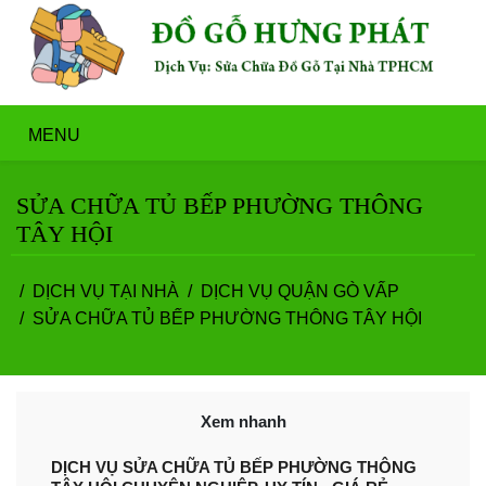
MENU
SỬA CHỮA TỦ BẾP PHƯỜNG THÔNG
TÂY HỘI
DỊCH VỤ TẠI NHÀ
DỊCH VỤ QUẬN GÒ VẤP
SỬA CHỮA TỦ BẾP PHƯỜNG THÔNG TÂY HỘI
Xem nhanh
DỊCH VỤ SỬA CHỮA TỦ BẾP PHƯỜNG THÔNG