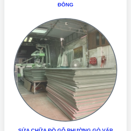
ĐÔNG
SỬA CHỮA ĐỒ GỖ PHƯỜNG GÒ VẤP