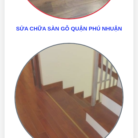
SỬA CHỮA SÀN GỖ QUẬN PHÚ NHUẬN