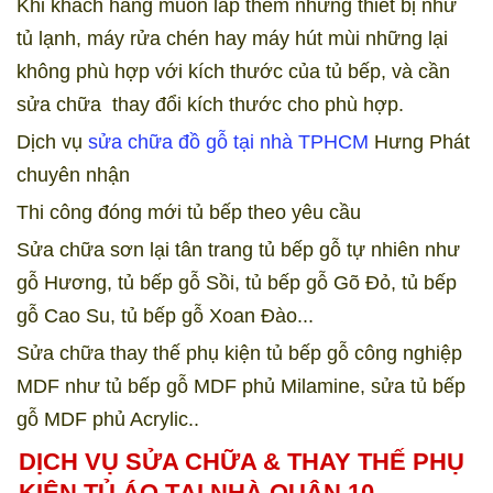
Khi khách hàng muốn lắp thêm những thiết bị như
tủ lạnh, máy rửa chén hay máy hút mùi những lại
không phù hợp với kích thước của tủ bếp, và cần
sửa chữa thay đổi kích thước cho phù hợp.
Dịch vụ
sửa chữa đồ gỗ tại nhà TPHCM
Hưng Phát
chuyên nhận
Thi công đóng mới tủ bếp theo yêu cầu
Sửa chữa sơn lại tân trang tủ bếp gỗ tự nhiên như
gỗ Hương, tủ bếp gỗ Sồi, tủ bếp gỗ Gõ Đỏ, tủ bếp
gỗ Cao Su, tủ bếp gỗ Xoan Đào...
Sửa chữa thay thế phụ kiện tủ bếp gỗ công nghiệp
MDF như tủ bếp gỗ MDF phủ Milamine, sửa tủ bếp
gỗ MDF phủ Acrylic
..
DỊCH VỤ SỬA CHỮA & THAY THẾ PHỤ
KIỆN TỦ ÁO TẠI NHÀ QUẬN 10