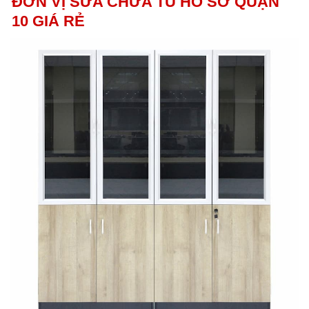
ĐƠN VỊ SỬA CHỮA TỦ HỒ SƠ QUẬN
10 GIÁ RẺ