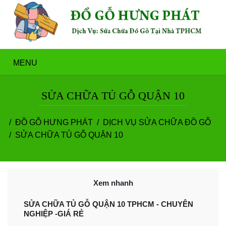
MENU
SỬA CHỮA TỦ GỖ QUẬN 10
ĐỒ GỖ HƯNG PHÁT
DỊCH VỤ SỬA CHỮA ĐỒ GỖ
SỬA CHỮA TỦ GỖ QUẬN 10
Xem nhanh
SỬA CHỮA TỦ GỖ QUẬN 10 TPHCM - CHUYÊN
NGHIỆP -GIÁ RẺ