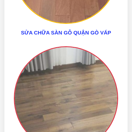
SỬA CHỮA SÀN GỖ QUẬN GÒ VẤP