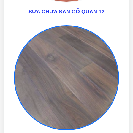
SỬA CHỮA SÀN GỖ QUẬN 12