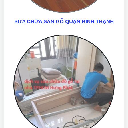
SỬA CHỮA SÀN GỖ QUẬN BÌNH THẠNH