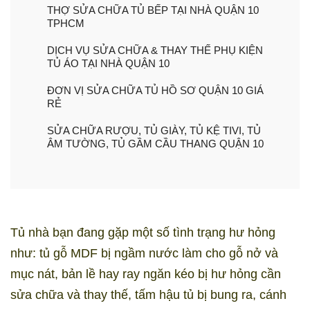
THỢ SỬA CHỮA TỦ BẾP TẠI NHÀ QUẬN 10
TPHCM
DỊCH VỤ SỬA CHỮA & THAY THẾ PHỤ KIỆN
TỦ ÁO TẠI NHÀ QUẬN 10
ĐƠN VỊ SỬA CHỮA TỦ HỒ SƠ QUẬN 10 GIÁ
RẺ
SỬA CHỮA RƯỢU, TỦ GIÀY, TỦ KỆ TIVI, TỦ
ÂM TƯỜNG, TỦ GẦM CẦU THANG QUẬN 10
Tủ nhà bạn đang gặp một số tình trạng hư hỏng
như: tủ gỗ MDF bị ngầm nước làm cho gỗ nở và
mục nát, bản lề hay ray ngăn kéo bị hư hỏng cần
sửa chữa và thay thế, tấm hậu tủ bị bung ra, cánh