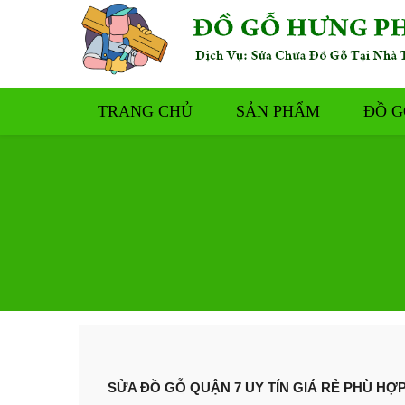
TRANG CHỦ
SẢN PHẨM
ĐỒ G
SỬA ĐỒ GỖ QUẬN 7 UY TÍN GIÁ RẺ PHÙ HỢ