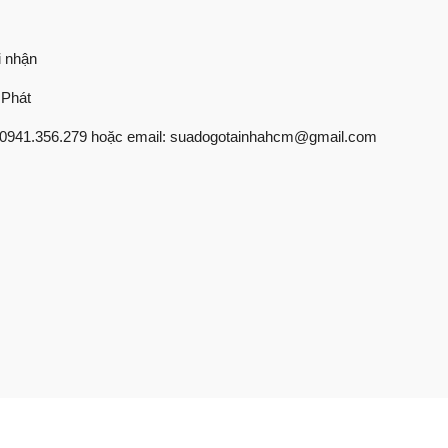
i nhận
 Phát
o 0941.356.279 hoặc email: suadogotainhahcm@gmail.com