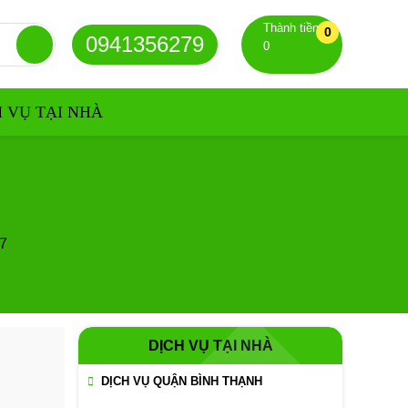
Thành tiền
0
0941356279
0
H VỤ TẠI NHÀ
7
DỊCH VỤ TẠI NHÀ
DỊCH VỤ QUẬN BÌNH THẠNH