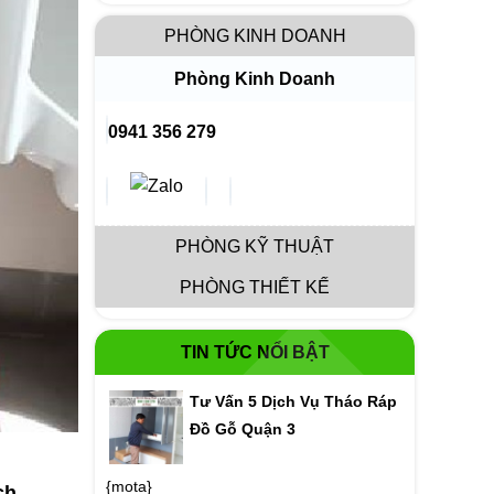
PHÒNG KINH DOANH
Phòng Kinh Doanh
0941 356 279
PHÒNG KỸ THUẬT
PHÒNG THIẾT KẾ
TIN TỨC NỔI BẬT
Tư Vấn 5 Dịch Vụ Tháo Ráp
Đồ Gỗ Quận 3
{mota}
ch