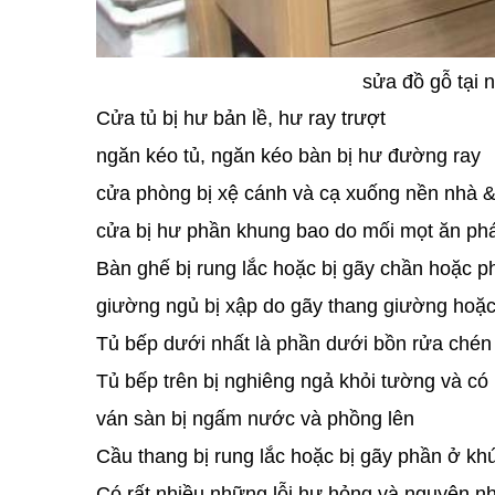
sửa đồ gỗ tại 
Cửa tủ bị hư bản lề, hư ray trượt
ngăn kéo tủ, ngăn kéo bàn bị hư đường ray
cửa phòng bị xệ cánh và cạ xuống nền nhà 
cửa bị hư phần khung bao do mối mọt ăn ph
Bàn ghế bị rung lắc hoặc bị gãy chần hoặc p
giường ngủ bị xập do gãy thang giường hoặc
Tủ bếp dưới nhất là phần dưới bồn rửa chén
Tủ bếp trên bị nghiêng ngả khỏi tường và c
ván sàn bị ngấm nước và phồng lên
Cầu thang bị rung lắc hoặc bị gãy phần ở khú
Có rất nhiều những lỗi hư hỏng và nguyên nh