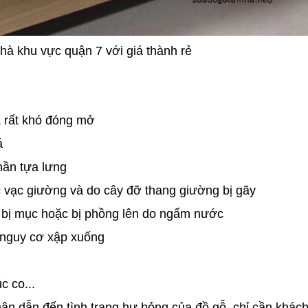
nhà khu vực quận 7 với giá thành rẻ
& rất khó đóng mở
á
hần tựa lưng
 vạc giường và do cây đỡ thang giường bị gãy
 bị mục hoặc bị phồng lên do ngấm nước
ó nguy cơ xập xuống
c co...
ân dẫn đến tình trạng hư hỏng của đồ gỗ, chỉ cần khác