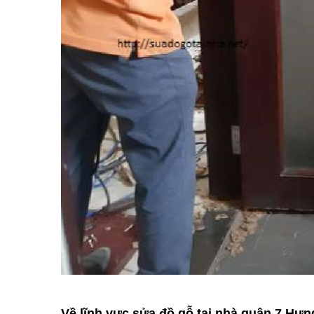
Về lĩnh vực sửa đồ gỗ tại nhà quận 7 Hư