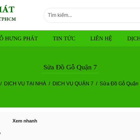
Ỗ HƯNG PHÁT
TIN TỨC
LIÊN HỆ
DỊC
Sửa Đồ Gỗ Quận 7
DỊCH VỤ TẠI NHÀ
DỊCH VỤ QUẬN 7
Sửa Đồ Gỗ Quận 
Xem nhanh
P