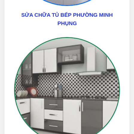
SỬA CHỮA TỦ BẾP PHƯỜNG MINH
PHỤNG