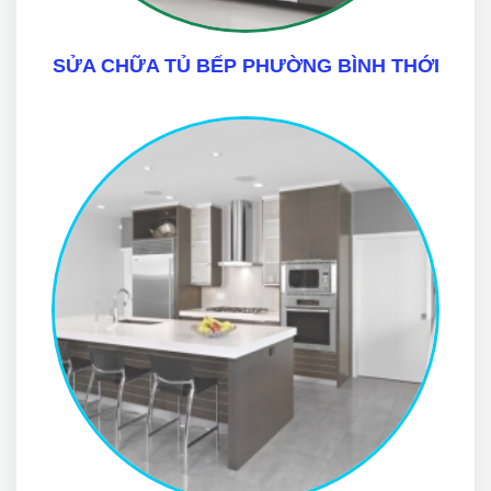
SỬA CHỮA TỦ BẾP PHƯỜNG BÌNH THỚI