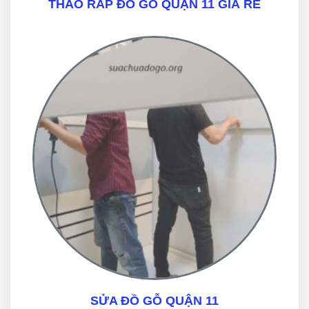
THÁO RÁP ĐỒ GỖ QUẬN 11 GIÁ RẺ
SỬA ĐỒ GỖ QUẬN 11