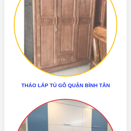
THÁO LẮP TỦ GỖ QUẬN BÌNH TÂN