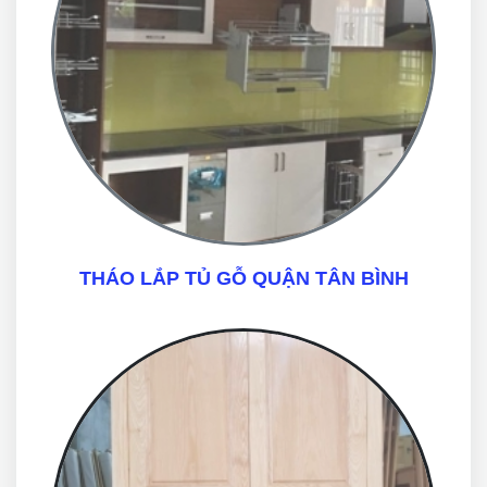
THÁO LẮP TỦ GỖ QUẬN TÂN BÌNH