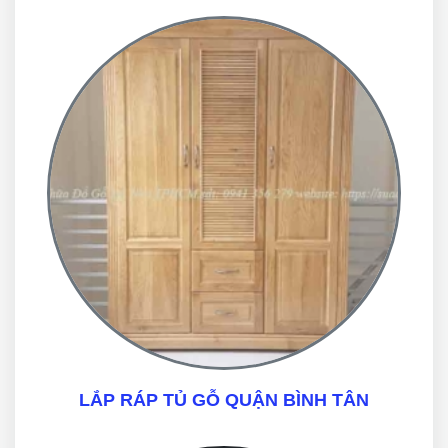
LẮP RÁP TỦ GỖ QUẬN BÌNH TÂN