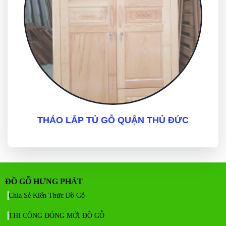
THÁO LẮP TỦ GỖ QUẬN THỦ ĐỨC
ĐỒ GỖ HƯNG PHÁT
Chia Sẻ Kiến Thức Đồ Gỗ
THI CÔNG ĐÓNG MỚI ĐỒ GỖ