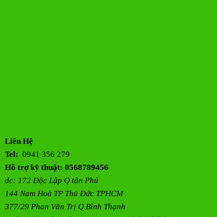
Liên Hệ
Tel:
0941 356 279
Hỗ trợ kỹ thuật: 0568789456
dc: 172 Độc Lập Q tân Phú
144 Nam Hoà TP Thủ Đức TPHCM
377/29 Phan Văn Trị Q Bình Thạnh