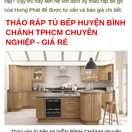
ráp? Vậy thì hãy liên hệ với dịch vụ tháo ráp đồ gỗ
của Hưng Phát để được tư vấn và báo giá chi tiết.
THÁO RÁP TỦ BẾP HUYỆN BÌNH
CHÁNH TPHCM CHUYÊN
NGHIỆP - GIÁ RẺ
Tháo ráp tủ bếp HUYỆN BÌNH CHÁNH chuyên