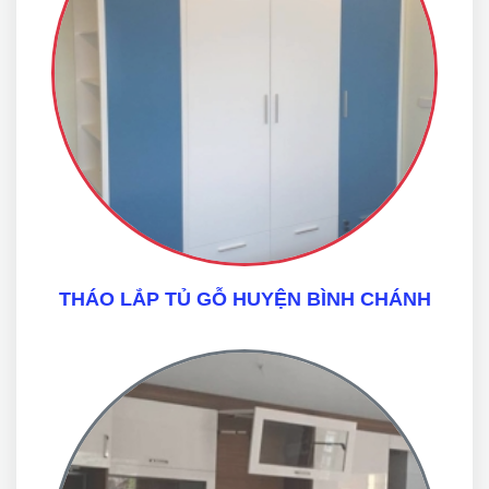
THÁO LẮP TỦ GỖ HUYỆN BÌNH CHÁNH