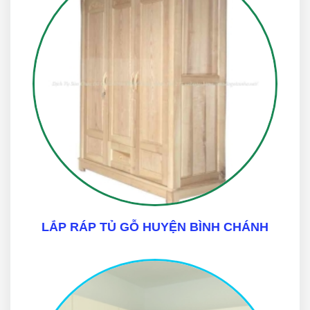
LẮP RÁP TỦ GỖ HUYỆN BÌNH CHÁNH