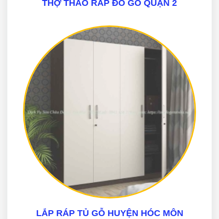
THỢ THÁO RÁP ĐỒ GỖ QUẬN 2
LẮP RÁP TỦ GỖ HUYỆN HÓC MÔN