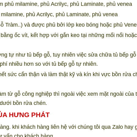
m phủ milamine, phủ Acrilyc, phủ Laminate, phủ venea
milamine, phủ Acrilyc, phủ Laminate, phủ venea
Gỗ Tràm..) và được phủ bởi lớp keo bóng hoặc phủ Ven
ằng ốc vít, kết hợp với gắn keo tại những mối nối hoặc
ơng tự như tủ bếp gỗ, tuy nhiên việc sửa chữa tủ bếp gỗ
phí nhiều hơn so với tủ bếp gỗ tự nhiên.
hết sức cẩn thận và làm thật kỹ và kín khi vực bồn rửa 
m từ gỗ công nghiệp thì ngoài việc xem mặt ngoài của 
 dưới bồn rửa chén.
CỦA HƯNG PHÁT
àng. khi khách hàng liên hệ với chúng tôi qua Zalo hay 
tư vấn cho khách hàng.