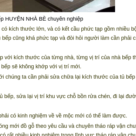
bếp HUYỆN NHÀ BÈ chuyên nghiệp
có kích thước lớn, và có kết cầu phức tạp gồm nhiều b
tủ bếp cũng khá phức tạp và đòi hỏi người làm cần phải c
 với kích thước của từng nhà, từng vị trí của nhà bếp t
ủ bếp sẽ không khớp với vị trí mới.
mới chúng ta cần phải sửa chữa lại kích thước của tủ bếp
tủ bếp, sửa lại vị trí khu vực chỗ bồn rửa chén, đi lại đư
phải có kinh nghiệm về về mộc mới có thể làm được.
đóng mới đồ gỗ theo yêu cầu và chuyên tháo ráp vận ch
ó rất nhiều kinh nghiệm trong lĩnh vực tháo ráp vận ch