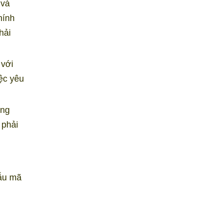
 và
hính
hải
 với
iệc yêu
ẳng
 phải
mẫu mã