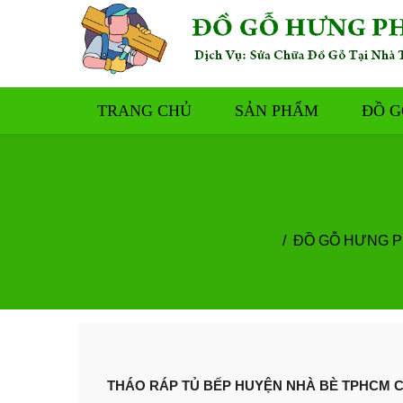
TRANG CHỦ
SẢN PHẨM
ĐỒ G
ĐỒ GỖ HƯNG 
THÁO RÁP TỦ BẾP HUYỆN NHÀ BÈ TPHCM C