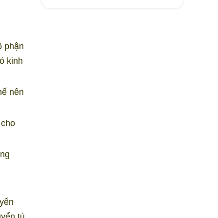
ộ phận
ó kinh
hế nên
 cho
ờng
uyển
uyển tủ