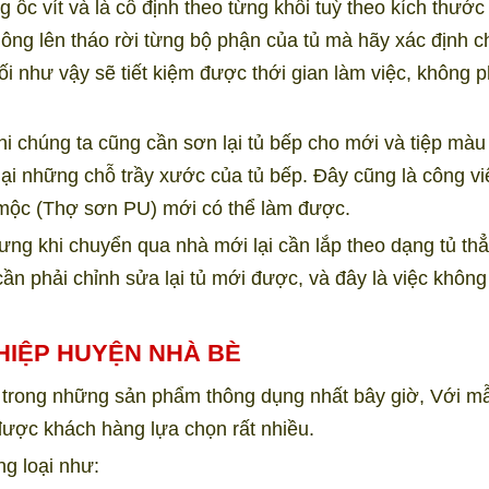
 ốc vít và là cố định theo từng khối tuỳ theo kích thước
không lên tháo rời từng bộ phận của tủ mà hãy xác định c
ối như vậy sẽ tiết kiệm được thới gian làm việc, không p
hi chúng ta cũng cần sơn lại tủ bếp cho mới và tiệp màu
 lại những chỗ trầy xước của tủ bếp. Đây cũng là công v
ợ mộc (Thợ sơn PU) mới có thể làm được.
ưng khi chuyển qua nhà mới lại cần lắp theo dạng tủ th
ần phải chỉnh sửa lại tủ mới được, và đây là việc không
HIỆP HUYỆN NHÀ BÈ
t trong những sản phẩm thông dụng nhất bây giờ, Với 
được khách hàng lựa chọn rất nhiều.
g loại như: