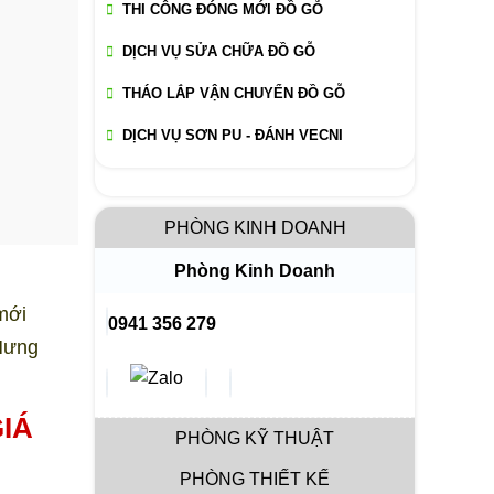
THI CÔNG ĐÓNG MỚI ĐỒ GỖ
DỊCH VỤ SỬA CHỮA ĐỒ GỖ
THÁO LẮP VẬN CHUYỂN ĐỒ GỖ
DỊCH VỤ SƠN PU - ĐÁNH VECNI
PHÒNG KINH DOANH
Phòng Kinh Doanh
mới
0941 356 279
 Hưng
IÁ
PHÒNG KỸ THUẬT
PHÒNG THIẾT KẾ