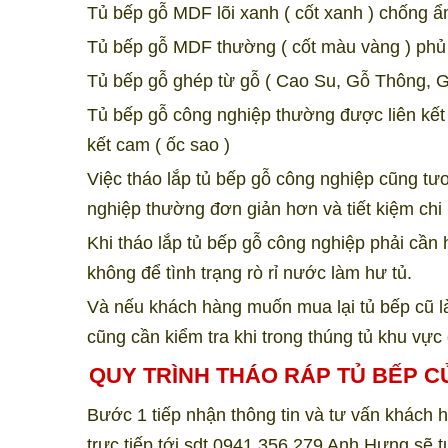
Tủ bếp gỗ MDF lõi xanh ( cốt xanh ) chống ẩ
Tủ bếp gỗ MDF thường ( cốt màu vàng ) phủ 
Tủ bếp gỗ ghép từ gỗ ( Cao Su, Gỗ Thông, 
Tủ bếp gỗ công nghiệp thường được liên kết b
kết cam ( ốc sao )
Việc tháo lắp tủ bếp gỗ công nghiệp cũng tư
nghiệp thường đơn giản hơn và tiết kiệm chi 
Khi tháo lắp tủ bếp gỗ công nghiệp phải cần 
không để tình trạng rò rỉ nước làm hư tủ.
Và nếu khách hàng muốn mua lại tủ bếp cũ là
cũng cần kiểm tra khi trong thúng tủ khu vực
QUY TRÌNH THÁO RÁP TỦ BẾP 
Bước 1 tiếp nhận thông tin và tư vấn khách h
trực tiếp tới sdt 0941 356 279 Anh Hưng sẽ 