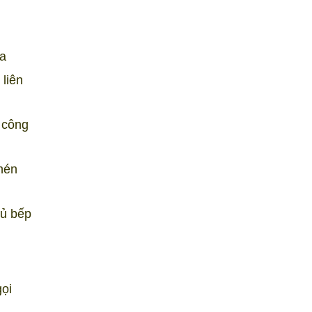
ea
 liên
 công
chén
tủ bếp
gọi