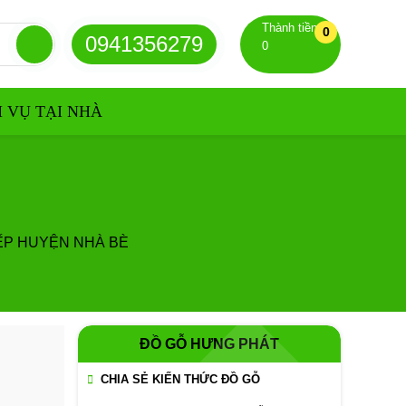
Thành tiền
0
0941356279
0
H VỤ TẠI NHÀ
ẾP HUYỆN NHÀ BÈ
ĐỒ GỖ HƯNG PHÁT
CHIA SẺ KIẾN THỨC ĐỒ GỖ