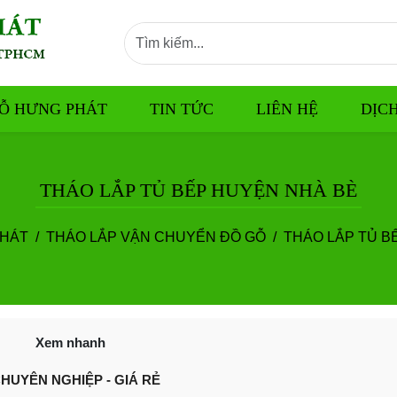
Ỗ HƯNG PHÁT
TIN TỨC
LIÊN HỆ
DỊC
THÁO LẮP TỦ BẾP HUYỆN NHÀ BÈ
PHÁT
THÁO LẮP VẬN CHUYỂN ĐỒ GỖ
THÁO LẮP TỦ B
Xem nhanh
HUYÊN NGHIỆP - GIÁ RẺ