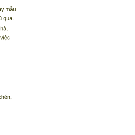
hay mẫu
tủ qua.
nhà,
 việc
chén,