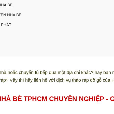
NHÀ BÈ
YỆN NHÀ BÈ
 PHÁT
g nhà hoặc chuyển tủ bếp qua một địa chỉ khác? hay bạn 
 ráp? Vậy thì hãy liên hệ với dịch vụ tháo ráp đồ gỗ của
HÀ BÈ TPHCM CHUYÊN NGHIỆP - G