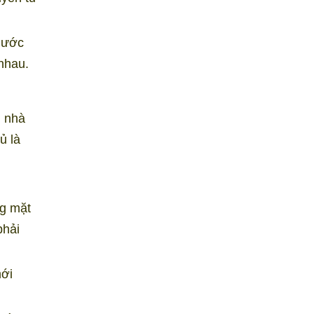
thước
nhau.
n nhà
ủ là
ng mặt
phải
mới