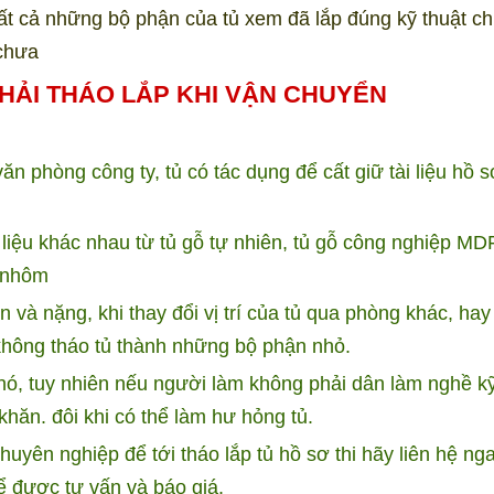
i tất cả những bộ phận của tủ xem đã lắp đúng kỹ thuật c
 chưa
HẢI THÁO LẮP KHI VẬN CHUYỂN
 phòng công ty, tủ có tác dụng để cất giữ tài liệu hồ s
liệu khác nhau từ tủ gỗ tự nhiên, tủ gỗ công nghiệp MDF
c nhôm
 và nặng, khi thay đổi vị trí của tủ qua phòng khác, hay
 không tháo tủ thành những bộ phận nhỏ.
hó, tuy nhiên nếu người làm không phải dân làm nghề kỹ
khăn. đôi khi có thể làm hư hỏng tủ.
yên nghiệp để tới tháo lắp tủ hồ sơ thi hãy liên hệ nga
ể được tư vấn và báo giá.