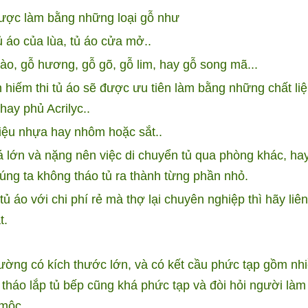
được làm bằng những loại gỗ như
tủ áo của lùa, tủ áo cửa mở..
đào, gỗ hương, gỗ gõ, gỗ lim, hay gỗ song mã...
 hiếm thi tủ áo sẽ được ưu tiên làm bằng những chất li
ay phủ Acrilyc..
iệu nhựa hay nhôm hoặc sắt..
 lớn và nặng nên việc di chuyển tủ qua phòng khác, hay
úng ta không tháo tủ ra thành từng phần nhỏ.
ủ áo với chi phí rẻ mà thợ lại chuyên nghiệp thì hãy liê
t.
ường có kích thước lớn, và có kết cầu phức tạp gồm nh
 tháo lắp tủ bếp cũng khá phức tạp và đòi hỏi người làm
 mộc.