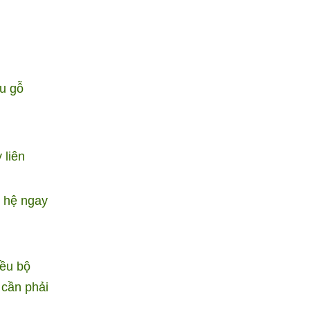
ệu gỗ
 liên
n hệ ngay
iều bộ
 cần phải