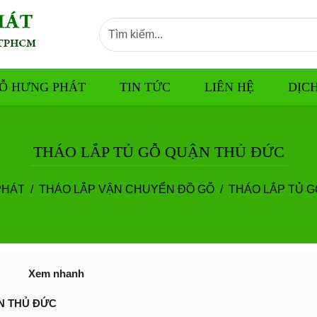
Ỗ HƯNG PHÁT
TIN TỨC
LIÊN HỆ
DỊC
THÁO LẮP TỦ GỖ QUẬN THỦ ĐỨC
PHÁT
THÁO LẮP VẬN CHUYỂN ĐỒ GỖ
THÁO LẮP TỦ 
Xem nhanh
ẬN THỦ ĐỨC