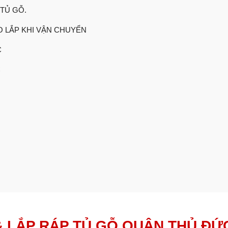
TỦ GỖ.
 LẮP KHI VẬN CHUYỂN
C
C
& LẮP RÁP TỦ GỖ QUẬN THỦ ĐỨ