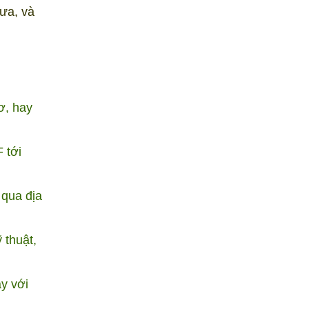
hưa, và
ơ, hay
 tới
 qua địa
 thuật,
y với