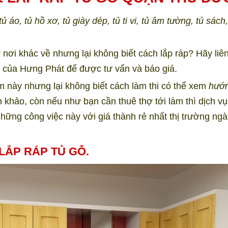
ủ áo, tủ hồ xơ, tủ giày dép, tủ ti vi, tủ âm tường, tủ sách,
nơi khác về nhưng lại không biết cách lắp ráp? Hãy liê
ức của Hưng Phát để được tư vấn và báo giá.
 này nhưng lại không biết cách làm thi có thể xem
hướ
 khảo, còn nếu như bạn cần thuê thợ tới làm thì dịch v
hững công việc này với giá thành rẻ nhất thị trường ng
LẮP RÁP TỦ GỖ.