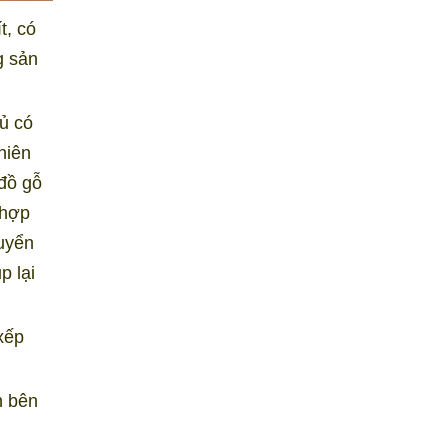
t, có
g sản
tủ có
hiên
đồ gỗ
 hợp
huyển
p lại
xếp
n bên