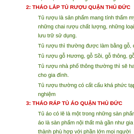
2: THÁO LẮP TỦ RƯỢU QUẬN
THỦ ĐỨC
Tủ rượu là sản phẩm mang tính thẩm mỹ
những chai rượu chất lượng, những lo
lưu trữ sử dụng.
Tủ rượu thì thường được làm bằng gỗ, c
Tủ rượu gỗ Hương, gỗ Sồi, gỗ thông, gỗ
Tủ rượu nhà phố thông thường thì sẽ h
cho gia đình.
Tủ rượu thường có cất cấu khá phức tạp
nghiệm
3: THÁO RÁP TỦ ÁO QUẬN
THỦ ĐỨC
Tủ áo có lẽ là một trong những sàn phẩ
áo là sàn phẩm nội thất mà gần như gia 
thành phù hợp với phần lớn mọi người