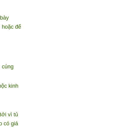
 bày
m hoặc để
m cúng
mộc kinh
ởi vì tủ
o có giá