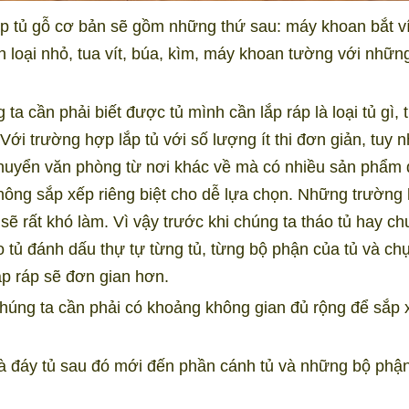
p tủ gỗ cơ bản sẽ gồm những thứ sau: máy khoan bắt ví
loại nhỏ, tua vít, búa, kìm, máy khoan tường với nhữn
 ta cần phải biết được tủ mình cần lắp ráp là loại tủ gì, 
ới trường hợp lắp tủ với số lượng ít thi đơn giản, tuy n
chuyển văn phòng từ nơi khác về mà có nhiều sản phẩm 
hông sắp xếp riêng biệt cho dễ lựa chọn. Những trường
ẽ rất khó làm. Vì vậy trước khi chúng ta tháo tủ hay c
o tủ đánh dấu thự tự từng tủ, từng bộ phận của tủ và chụ
lắp ráp sẽ đơn gian hơn.
 chúng ta cần phải có khoảng không gian đủ rộng để sắp 
và đáy tủ sau đó mới đến phần cánh tủ và những bộ phậ