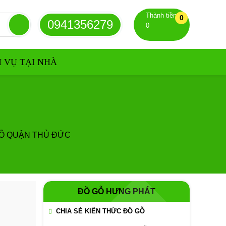
Thành tiền
0
0941356279
0
H VỤ TẠI NHÀ
GỖ QUẬN THỦ ĐỨC
ĐỒ GỖ HƯNG PHÁT
CHIA SẺ KIẾN THỨC ĐỒ GỖ