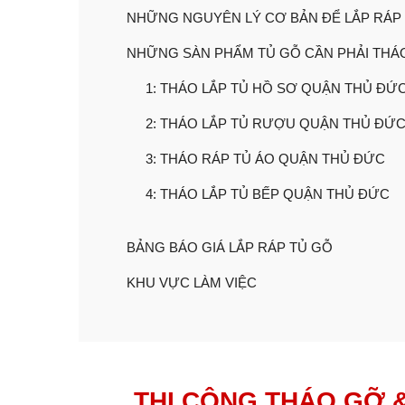
NHỮNG NGUYÊN LÝ CƠ BẢN ĐỂ LẮP RÁP 
NHỮNG SÀN PHẨM TỦ GỖ CẦN PHẢI THÁO
1: THÁO LẮP TỦ HỒ SƠ QUẬN THỦ ĐỨ
2: THÁO LẮP TỦ RƯỢU QUẬN THỦ ĐỨ
3: THÁO RÁP TỦ ÁO QUẬN THỦ ĐỨC
4: THÁO LẮP TỦ BẾP QUẬN THỦ ĐỨC
BẢNG BÁO GIÁ LẮP RÁP TỦ GỖ
KHU VỰC LÀM VIỆC
THI CÔNG THÁO GỠ 