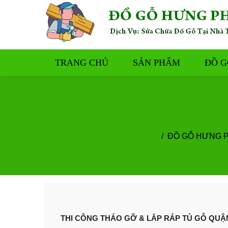
TRANG CHỦ
SẢN PHẨM
ĐỒ G
ĐỒ GỖ HƯNG 
​​​THI CÔNG THÁO GỠ & LẮP RÁP TỦ GỖ QU