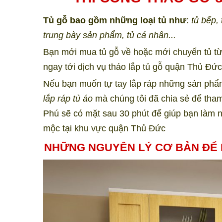
Tủ gỗ bao gồm những loại tủ như
:
tủ bếp, t
trung bày sản phẩm, tủ cá nhân...
Bạn mới mua tủ gỗ về hoặc mới chuyển tủ từ 
ngay tới dịch vụ tháo lắp tủ gỗ quận Thủ Đ
Nếu bạn muốn tự tay lắp ráp những sản phẩm
lắp ráp tủ áo
mà chúng tôi đã chia sẻ để tham
Phú sẽ có mặt sau 30 phút để giúp bạn làm n
mộc tại khu vực quận
Thủ Đức
NHỮNG NGUYÊN LÝ CƠ BẢN ĐỂ 