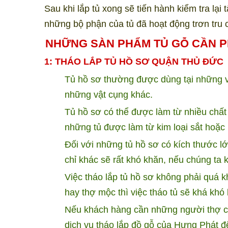
Sau khi lắp tủ xong sẽ tiến hành kiểm tra lạ
những bộ phận của tủ đã hoạt động trơn tru
NHỮNG SÀN PHẨM TỦ GỖ CẦN P
1: THÁO LẮP TỦ HỒ SƠ QUẬN
THỦ ĐỨC
Tủ hồ sơ thường được dùng tại những văn
những vật cụng khác.
Tủ hồ sơ có thể được làm từ nhiều chất 
những tủ được làm từ kim loại sắt hoặ
Đối với những tủ hồ sơ có kích thước lớn
chỉ khác sẽ rất khó khăn, nếu chúng ta
Việc tháo lắp tủ hồ sơ không phải quá k
hay thợ mộc thì việc tháo tủ sẽ khá khó 
Nếu khách hàng cần những người thợ chu
dịch vụ tháo lắp đồ gỗ của Hưng Phát đ