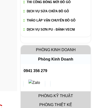
THI CÔNG ĐÓNG MỚI ĐỒ GỖ
DỊCH VỤ SỬA CHỮA ĐỒ GỖ
THÁO LẮP VẬN CHUYỂN ĐỒ GỖ
DỊCH VỤ SƠN PU - ĐÁNH VECNI
PHÒNG KINH DOANH
Phòng Kinh Doanh
0941 356 279
PHÒNG KỸ THUẬT
PHÒNG THIẾT KẾ
C