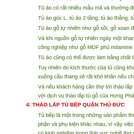
Tủ áo có rất nhiều mẫu mã và thường 
Tủ áo góc L, tủ áo 2 tầng, tủ áo thẳng, 
Tủ áo gỗ tự nhiên như gỗ sồi, gỗ xoan 
Và khi nguồn gỗ tự nhiên ngày một khan
công nghiệp như gỗ MDF phủ milamine h
Tủ áo cũng có thể được làm bằng chất l
Tuy nhiên do kích thước của tủ cũng khá
xuống cầu thang sẽ rất khó khăn nếu ch
Và nếu khách hàng cần thợ tới tháo lắp t
với dịch vụ tháo lắp tủ gỗ của Hưng Phá
4: THÁO LẮP TỦ BẾP QUẬN THỦ ĐỨC
Tủ bếp là một trong những sản phẩm th
phận và phụ kiện khác nhau, vì vậy việc
có kinh nghiệm trong lĩnh vực nghề thợ