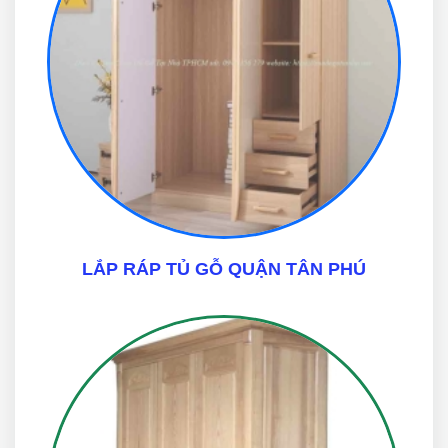
LẮP RÁP TỦ GỖ QUẬN TÂN PHÚ