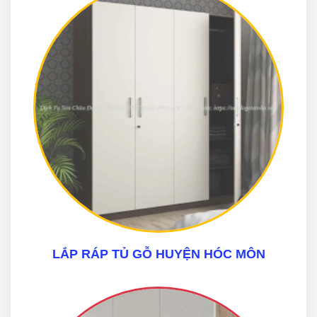
LẮP RÁP TỦ GỖ HUYỆN HÓC MÔN