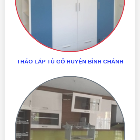
THÁO LẮP TỦ GỖ HUYỆN BÌNH CHÁNH