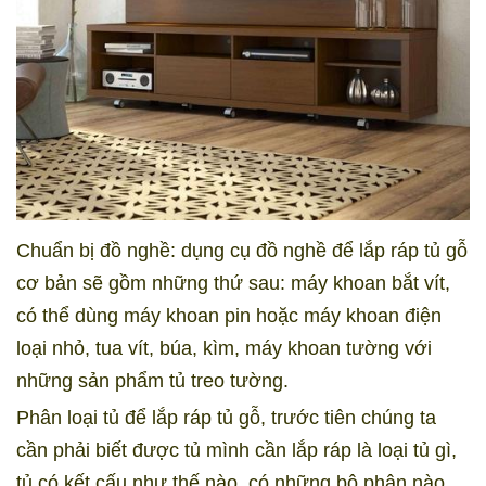
Chuẩn bị đồ nghề: dụng cụ đồ nghề để lắp ráp tủ gỗ
cơ bản sẽ gồm những thứ sau: máy khoan bắt vít,
có thể dùng máy khoan pin hoặc máy khoan điện
loại nhỏ, tua vít, búa, kìm, máy khoan tường với
những sản phẩm tủ treo tường.
Phân loại tủ để lắp ráp tủ gỗ, trước tiên chúng ta
cần phải biết được tủ mình cần lắp ráp là loại tủ gì,
tủ có kết cấu như thế nào, có những bộ phận nào.