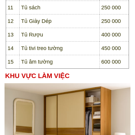
11
Tủ sách
250 000
12
Tủ Giày Dép
250 000
13
Tủ Rượu
400 000
14
Tủ tivi treo tường
450 000
15
Tủ âm tường
600 000
KHU VỰC LÀM VIỆC