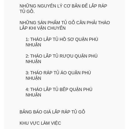
NHỮNG NGUYÊN LÝ CƠ BẢN ĐỂ LẮP RÁP
TỦ GỖ.
NHỮNG SÀN PHẨM TỦ GỖ CẦN PHẢI THÁO
LẮP KHI VẬN CHUYỂN
1: THÁO LẮP TỦ HỒ SƠ QUẬN PHÚ
NHUẬN
2: THÁO LẮP TỦ RƯỢU QUẬN PHÚ
NHUẬN
3: THÁO RÁP TỦ ÁO QUẬN PHÚ
NHUẬN
4: THÁO LẮP TỦ BẾP QUẬN PHÚ
NHUẬN
BẢNG BÁO GIÁ LẮP RÁP TỦ GỖ
KHU VỰC LÀM VIỆC