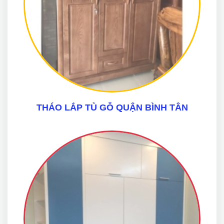
THÁO LẮP TỦ GỖ QUẬN BÌNH TÂN