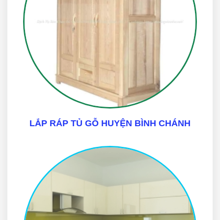
LẮP RÁP TỦ GỖ HUYỆN BÌNH CHÁNH