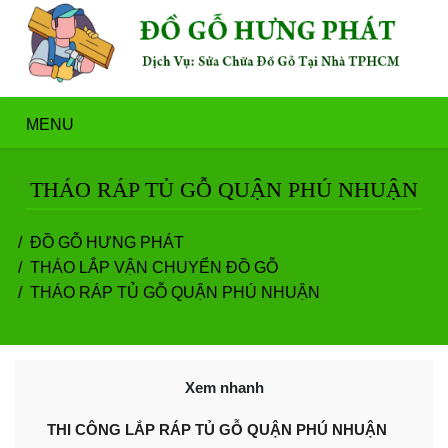
MENU
THÁO RÁP TỦ GỖ QUẬN PHÚ NHUẬN
ĐỒ GỖ HƯNG PHÁT
THÁO LẮP VẬN CHUYỂN ĐỒ GỖ
THÁO RÁP TỦ GỖ QUẬN PHÚ NHUẬN
Xem nhanh
​​​THI CÔNG LẮP RÁP TỦ GỖ QUẬN PHÚ NHUẬN