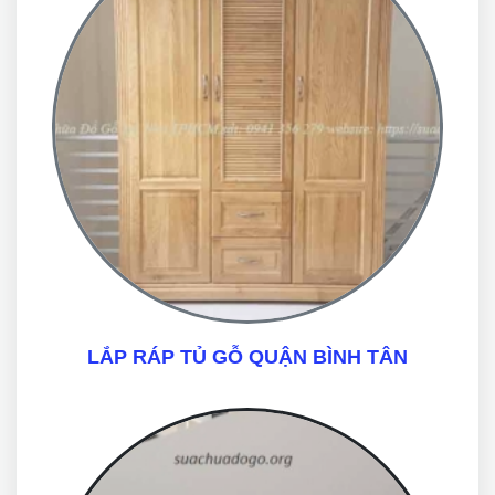
LẮP RÁP TỦ GỖ QUẬN BÌNH TÂN