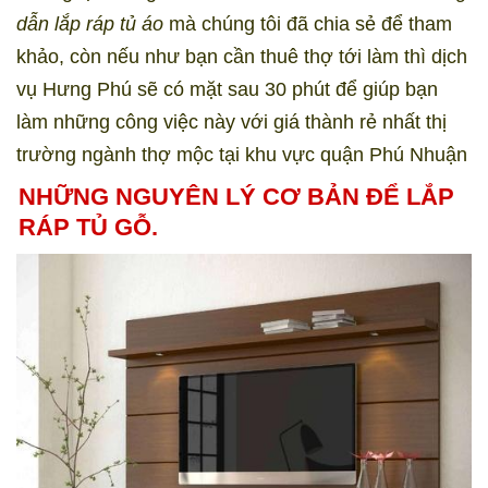
dẫn lắp ráp tủ áo
mà chúng tôi đã chia sẻ để tham
khảo, còn nếu như bạn cần thuê thợ tới làm thì dịch
vụ Hưng Phú sẽ có mặt sau 30 phút để giúp bạn
làm những công việc này với giá thành rẻ nhất thị
trường ngành thợ mộc tại khu vực quận
Phú Nhuận
NHỮNG NGUYÊN LÝ CƠ BẢN ĐỂ LẮP
RÁP TỦ GỖ.