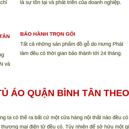
 chí
là sự tồn tại và phát triển của doanh nghiệp.
BẢO HÀNH TRỌN GÓI
 TÂN
Tất cả những sản phẩm đồ gỗ do Hưng Phát
làm đều có thời gian bảo thành tới 24 tháng.
ng
N và
TỦ ÁO QUẬN BÌNH TÂN THE
ng ta có thể ra bất cứ một cửa hàng nội thất nào đều có
thương mại điện tử đều có. Tùy nhiên để sở hửu một gi