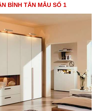
N BÌNH TÂN MẪU SỐ 1