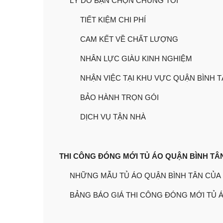
LÝ DO BẠN CHỌN CHÚNG TÔI
TIẾT KIỆM CHI PHÍ
CAM KẾT VỀ CHẤT LƯỢNG
NHÂN LỰC GIÀU KINH NGHIỆM
NHẬN VIỆC TẠI KHU VỰC QUẬN BÌNH 
BẢO HÀNH TRỌN GÓI
DỊCH VỤ TẬN NHÀ
THI CÔNG ĐÓNG MỚI TỦ ÁO QUẬN BÌNH TÂ
NHỮNG MẪU TỦ ÁO QUẬN BÌNH TÂN CỦA
BẢNG BÁO GIÁ THI CÔNG ĐÓNG MỚI TỦ Á