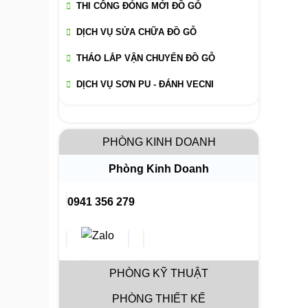
THI CÔNG ĐÓNG MỚI ĐỒ GỖ
DỊCH VỤ SỬA CHỮA ĐỒ GỖ
THÁO LẮP VẬN CHUYỂN ĐỒ GỖ
DỊCH VỤ SƠN PU - ĐÁNH VECNI
PHÒNG KINH DOANH
Phòng Kinh Doanh
0941 356 279
PHÒNG KỸ THUẬT
PHÒNG THIẾT KẾ