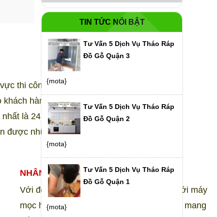
TIN TỨC NỔI BẬT
Tư Vấn 5 Dịch Vụ Tháo Ráp
Đồ Gỗ Quận 3
{mota}
vực thi công đóng mới đồ
ho khách hàng những sản
Tư Vấn 5 Dịch Vụ Tháo Ráp
nhất là 24 tháng. Khi lựa
Đồ Gỗ Quận 2
ận được những tiêu chí sau
{mota}
Tư Vấn 5 Dịch Vụ Tháo Ráp
NHÂN LỰC GIÀU KINH NGHIỆM
Đồ Gỗ Quận 1
Với đội ngũ thợ mộc lành nghề, kết hợp với máy
mọc hiện đại, xưởng mộc Hưng Phát luôn mang
{mota}