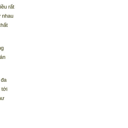
iều rất
ự nhau
chất
ng
 án
 đa
tới
hư