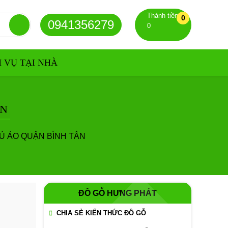
Thành tiền
0
0941356279
0
H VỤ TẠI NHÀ
ÂN
Ủ ÁO QUẬN BÌNH TÂN
ĐỒ GỖ HƯNG PHÁT
CHIA SẺ KIẾN THỨC ĐỒ GỖ