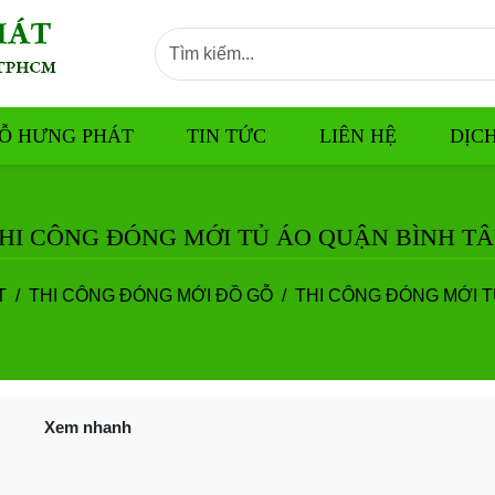
Ỗ HƯNG PHÁT
TIN TỨC
LIÊN HỆ
DỊC
HI CÔNG ĐÓNG MỚI TỦ ÁO QUẬN BÌNH T
T
THI CÔNG ĐÓNG MỚI ĐỒ GỖ
THI CÔNG ĐÓNG MỚI T
Xem nhanh