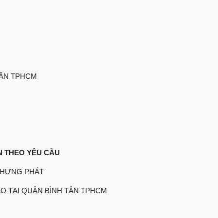
TÂN TPHCM
N THEO YÊU CẦU
 HƯNG PHÁT
O TẠI QUẬN BÌNH TÂN TPHCM