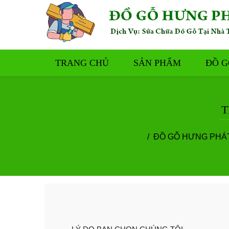
TRANG CHỦ
SẢN PHẨM
ĐỒ G
T
ĐỒ GỖ HƯNG PHÁ