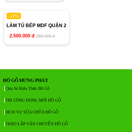
-12%
LÀM TỦ BẾP MDF QUẬN 2
2.500.000 đ
290.000 đ
ĐỒ GỖ HƯNG PHÁT
Chia Sẻ Kiến Thức Đồ Gỗ
THI CÔNG ĐÓNG MỚI ĐỒ GỖ
DỊCH VỤ SỬA CHỮA ĐỒ GỖ
THÁO LẮP VẬN CHUYỂN ĐỒ GỖ