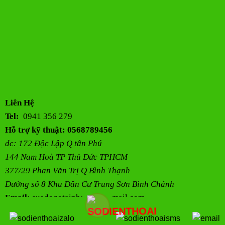
Liên Hệ
Tel:
0941 356 279
Hỗ trợ kỹ thuật: 0568789456
dc: 172 Độc Lập Q tân Phú
144 Nam Hoà TP Thủ Đức TPHCM
377/29 Phan Văn Trị Q Bình Thạnh
Đường số 8 Khu Dân Cư Trung Sơn Bình Chánh
Email:
suadogotainhahcm@gmail.com
Website:
https://suadogotainha.net