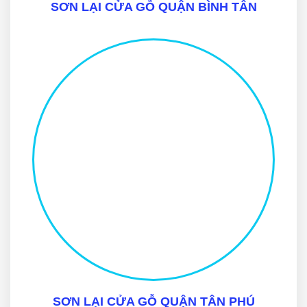
SƠN LẠI CỬA GỖ QUẬN BÌNH TÂN
SƠN LẠI CỬA GỖ QUẬN TÂN PHÚ