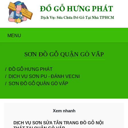
MENU
SƠN ĐỒ GỖ QUẬN GÒ VẤP
ĐỒ GỖ HƯNG PHÁT
DỊCH VỤ SƠN PU - ĐÁNH VECNI
SƠN ĐỒ GỖ QUẬN GÒ VẤP
Xem nhanh
DỊCH VỤ SƠN SỬA TÂN TRANG ĐỒ GỖ NỘI