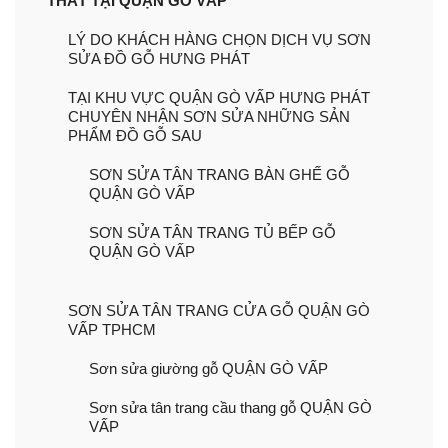
THẤT TẠI QUẬN GÒ VẤP
LÝ DO KHÁCH HÀNG CHỌN DỊCH VỤ SƠN
SỬA ĐỒ GỖ HƯNG PHÁT
TẠI KHU VỰC QUẬN GÒ VẤP HƯNG PHÁT
CHUYÊN NHẬN SƠN SỬA NHỮNG SẢN
PHẨM ĐỒ GỖ SAU
SƠN SỬA TÂN TRANG BÀN GHẾ GỖ
QUẬN GÒ VẤP
SƠN SỬA TÂN TRANG TỦ BẾP GỖ
QUẬN GÒ VẤP
SƠN SỬA TÂN TRANG CỬA GỖ QUẬN GÒ
VẤP TPHCM
Sơn sửa giường gỗ QUẬN GÒ VẤP
Sơn sửa tân trang cầu thang gỗ QUẬN GÒ
VẤP