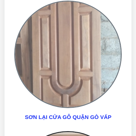
SƠN LẠI CỬA GỖ QUẬN GÒ VẤP