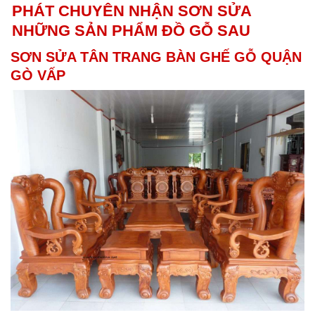
PHÁT CHUYÊN NHẬN SƠN SỬA
NHỮNG SẢN PHẨM ĐỒ GỖ SAU
SƠN SỬA TÂN TRANG BÀN GHẾ GỖ QUẬN
GÒ VẤP