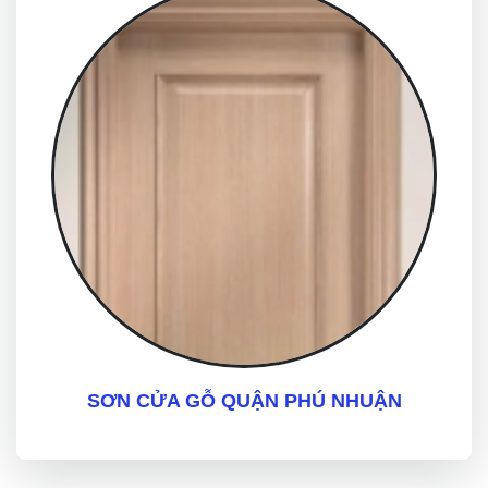
SƠN CỬA GỖ QUẬN PHÚ NHUẬN