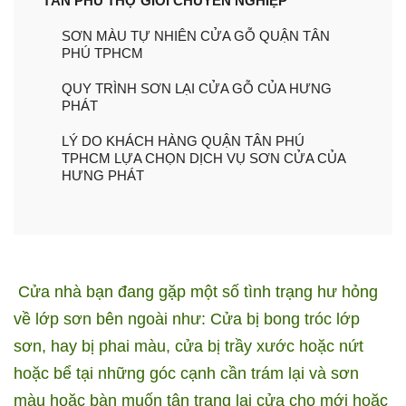
TÂN PHÚ THỢ GIỎI CHUYÊN NGHIỆP
SƠN MÀU TỰ NHIÊN CỬA GỖ QUẬN TÂN
PHÚ TPHCM
QUY TRÌNH SƠN LẠI CỬA GỖ CỦA HƯNG
PHÁT
LÝ DO KHÁCH HÀNG QUẬN TÂN PHÚ
TPHCM LỰA CHỌN DỊCH VỤ SƠN CỬA CỦA
HƯNG PHÁT
Cửa nhà bạn đang gặp một số tình trạng hư hỏng
về lớp sơn bên ngoài như: Cửa bị bong tróc lớp
sơn, hay bị phai màu, cửa bị trầy xước hoặc nứt
hoặc bể tại những góc cạnh cần trám lại và sơn
màu hoặc bàn muốn tân trang lại cửa cho mới hoặc