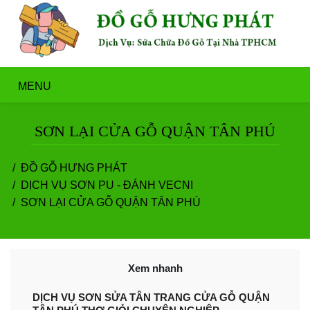
MENU
SƠN LẠI CỬA GỖ QUẬN TÂN PHÚ
ĐỒ GỖ HƯNG PHÁT
DỊCH VỤ SƠN PU - ĐÁNH VECNI
SƠN LẠI CỬA GỖ QUẬN TÂN PHÚ
Xem nhanh
DỊCH VỤ SƠN SỬA TÂN TRANG CỬA GỖ QUẬN