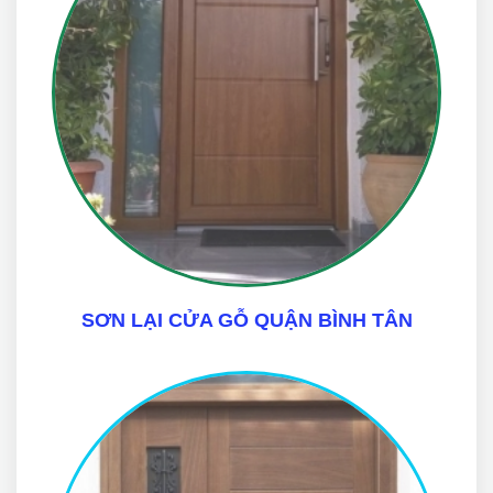
SƠN LẠI CỬA GỖ QUẬN BÌNH TÂN