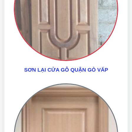
SƠN LẠI CỬA GỖ QUẬN GÒ VẤP