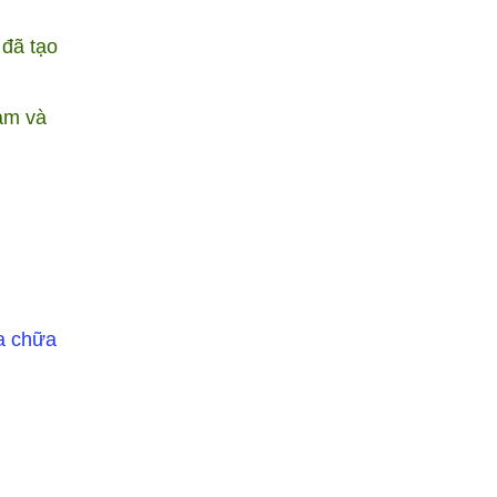
 đã tạo
làm và
a chữa