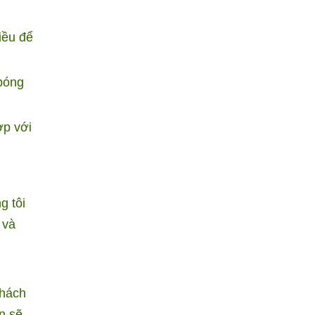
iều để
bóng
ợp với
g tôi
 và
khách
n sẽ