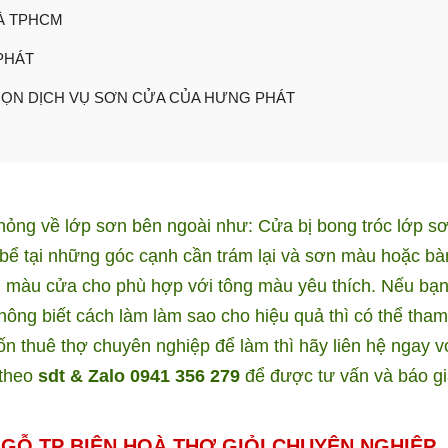
À TPHCM
PHÁT
HỌN DỊCH VỤ SƠN CỬA CỦA HƯNG PHÁT
hỏng về lớp sơn bên ngoài như: Cửa bị bong tróc lớp sơ
 bể tại những góc cạnh cần trám lại và sơn màu hoặc bà
ổi màu cửa cho phù hợp với tông màu yêu thích. Nếu bạ
ông biết cách làm làm sao cho hiệu quả thì có thể tha
n thuê thợ chuyên nghiệp để làm thì hãy liên hệ ngay v
 theo
sdt & Zalo 0941 356 279
để được tư vấn và báo gi
GỖ TP BIÊN HOÀ THỢ GIỎI CHUYÊN NGHIỆP