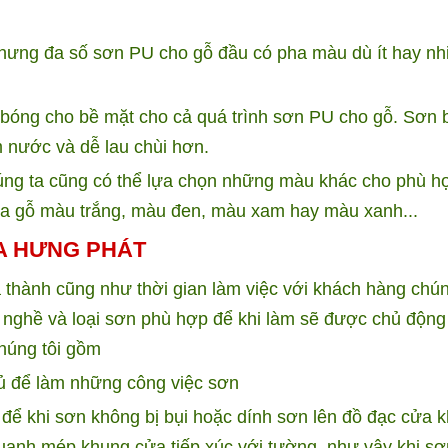
hưng đa số sơn PU cho gỗ đầu có pha màu dù ít hay nh
 bóng cho bề mặt cho cả quá trình sơn PU cho gỗ. Sơn 
 nước và dễ lau chùi hơn.
úng ta cũng có thể lựa chọn những màu khác cho phù h
ửa gỗ màu trắng, màu đen, màu xam hay màu xanh...
A HƯNG PHÁT
á thành cũng như thời gian làm việc với khách hàng chún
 nghề và loại sơn phù hợp để khi làm sẽ được chủ động
húng tôi gồm
đủ để làm những công việc sơn
ể khi sơn không bị bụi hoặc dính sơn lên đồ đạc cửa 
anh mép khung cửa tiếp xúc với tường, như vậy khi sơ