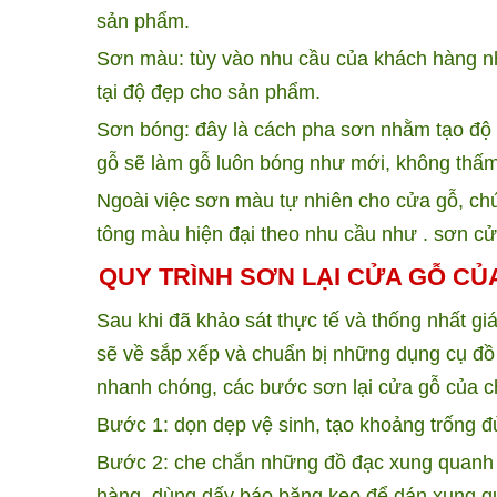
sản phẩm.
Sơn màu: tùy vào nhu cầu của khách hàng n
tại độ đẹp cho sản phẩm.
Sơn bóng: đây là cách pha sơn nhằm tạo độ
gỗ sẽ làm gỗ luôn bóng như mới, không thấm
Ngoài việc sơn màu tự nhiên cho cửa gỗ, ch
tông màu hiện đại theo nhu cầu như . sơn c
QUY TRÌNH SƠN LẠI CỬA GỖ CỦ
Sau khi đã khảo sát thực tế và thống nhất gi
sẽ về sắp xếp và chuẩn bị những dụng cụ đồ
nhanh chóng, các bước sơn lại cửa gỗ của c
Bước 1: dọn dẹp vệ sinh, tạo khoảng trống 
Bước 2: che chắn những đồ đạc xung quanh đ
hàng, dùng dấy báo băng keo để dán xung qu