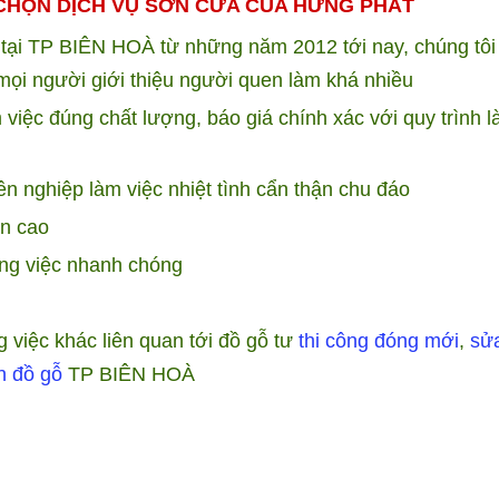
 CHỌN DỊCH VỤ SƠN CỬA CỦA HƯNG PHÁT
 tại TP BIÊN HOÀ từ những năm 2012 tới nay, chúng tôi
ọi người giới thiệu người quen làm khá nhiều
m việc đúng chất lượng, báo giá chính xác với quy trình 
n nghiệp làm việc nhiệt tình cẩn thận chu đáo
ền cao
ông việc nhanh chóng
 việc khác liên quan tới đồ gỗ tư
thi công đóng mới
,
sử
n đồ gỗ
TP BIÊN HOÀ