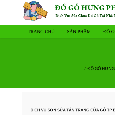
TRANG CHỦ
SẢN PHẨM
ĐỒ G
ĐỒ GỖ HƯNG
DỊCH VỤ SƠN SỬA TÂN TRANG CỬA GỖ TP 