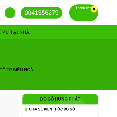
Thành tiền
0
0941356279
0
H VỤ TẠI NHÀ
GỖ TP BIÊN HOÀ
ĐỒ GỖ HƯNG PHÁT
CHIA SẺ KIẾN THỨC ĐỒ GỖ