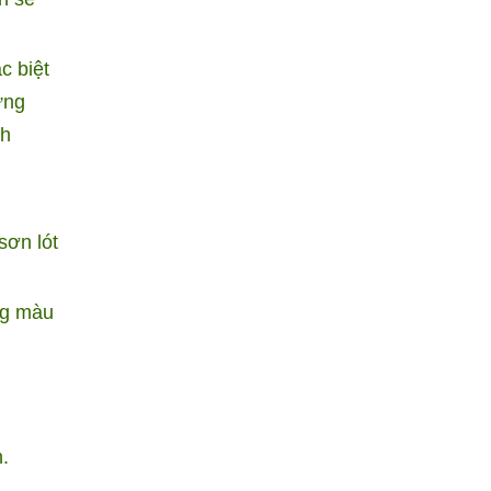
c biệt
ững
nh
sơn lót
ng màu
.