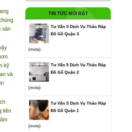
rang
TIN TỨC NỔI BẬT
 chúng
Tư Vấn 5 Dịch Vụ Tháo Ráp
g sản
Đồ Gỗ Quận 3
vậy
{mota}
 sơn
Tư Vấn 5 Dịch Vụ Tháo Ráp
n kỹ
Đồ Gỗ Quận 2
ian và
ên
{mota}
ách
Tư Vấn 5 Dịch Vụ Tháo Ráp
 liên
Đồ Gỗ Quận 1
 năm
{mota}