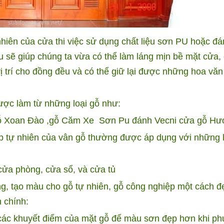
hiên của cửa thi việc sử dụng chất liệu sơn PU hoặc đ
u sẽ giúp chúng ta vừa có thể làm láng mịn bề mặt cửa, 
trí cho đồng đều và có thể giữ lại được những hoa văn 
ợc làm từ những loại gỗ như:
ỗ Xoan Đào
,gỗ Căm Xe
Sơn Pu đánh Vecni cửa gỗ Hươ
p tự nhiên của vân gỗ thường được áp dụng với những l
ửa phòng, cửa sổ, và cửa tủ
ng, tạo màu cho gỗ tự nhiên, gỗ công nghiệp một cách đ
 chính:
các khuyết điểm của mặt gỗ để màu sơn đẹp hơn khi ph