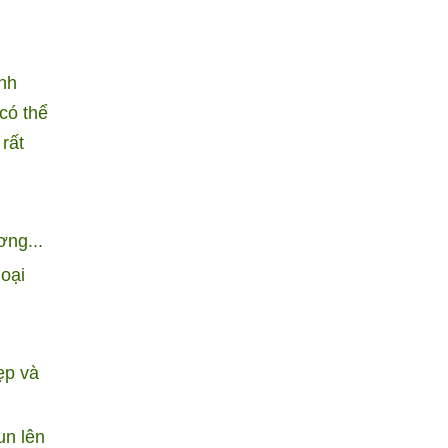
ánh
có thể
rất
ng...
oại
ẹp và
un lên