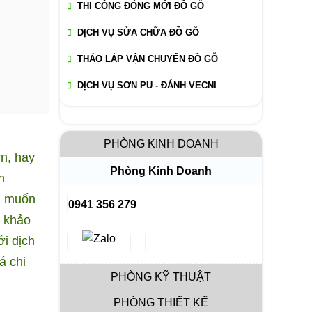
THI CÔNG ĐÓNG MỚI ĐỒ GỖ
DỊCH VỤ SỬA CHỮA ĐỒ GỖ
THÁO LẮP VẬN CHUYỂN ĐỒ GỖ
DỊCH VỤ SƠN PU - ĐÁNH VECNI
PHÒNG KINH DOANH
n, hay
Phòng Kinh Doanh
n
n muốn
0941 356 279
m khảo
ới dịch
á chi
PHÒNG KỸ THUẬT
PHÒNG THIẾT KẾ