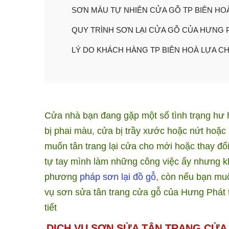
SƠN MÀU TỰ NHIÊN CỬA GỖ TP BIÊN HO
QUY TRÌNH SƠN LẠI CỬA GỖ CỦA HƯNG 
LÝ DO KHÁCH HÀNG TP BIÊN HOÀ LỰA C
Cửa nhà bạn đang gặp một số tình trạng hư 
bị phai màu, cửa bị trầy xước hoặc nứt hoặc
muốn tân trang lại cửa cho mới hoặc thay đ
tự tay mình làm những công việc ấy nhưng kh
phương
pháp sơn lại đồ gỗ
, còn nếu bạn muố
vụ sơn sửa tân trang cửa gỗ của Hưng Phát
tiết
DỊCH VỤ SƠN SỬA TÂN TRANG CỬA 