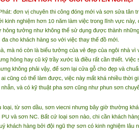
hát: đơn vị chuyên thi công đóng mới và sơn sửa tân t
 kinh nghiệm hơn 10 năm làm việc trong lĩnh vực này,
ư hỏng tưởng như không thể sử dụng được thành nhữn
i đa cho khách hàng so với việc thay thế đồ mới.
à, mà nó còn là biểu tưởng của vẻ đẹp của ngôi nhà vì 
ưng hỏng hay cũ kỹ trầy xước là điều rất cần thiết. Việc
ưng không phải vậy, để sơn lại cửa gỗ cho đẹp và chuẩ
ai cũng có thể làm được, việc này mất khá nhiều thời g
ên nhẫn, và có kỹ thuật pha sơn cũng như phun sơn chuy
 loại, từ sơn dầu, sơn viecni nhưng bây giờ thường kh
n PU và sơn NC. Bất cứ loại sơn nào, chi cần khách hàng
 quý khách hàng bởi đội ngũ thợ sơn có kinh nghiệm lâu