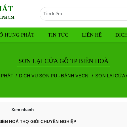
Ỗ HƯNG PHÁT
TIN TỨC
LIÊN HỆ
DỊC
SƠN LẠI CỬA GỖ TP BIÊN HOÀ
 PHÁT
DỊCH VỤ SƠN PU - ĐÁNH VECNI
SƠN LẠI CỬA 
Xem nhanh
BIÊN HOÀ THỢ GIỎI CHUYÊN NGHIỆP