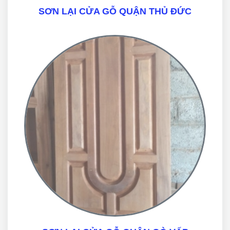
SƠN LẠI CỬA GỖ QUẬN THỦ ĐỨC