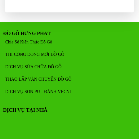
ĐỒ GỖ HƯNG PHÁT
Chia Sẻ Kiến Thức Đồ Gỗ
THI CÔNG ĐÓNG MỚI ĐỒ GỖ
DỊCH VỤ SỬA CHỮA ĐỒ GỖ
THÁO LẮP VẬN CHUYỂN ĐỒ GỖ
DỊCH VỤ SƠN PU - ĐÁNH VECNI
DỊCH VỤ TẠI NHÀ