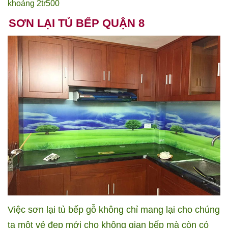
khoảng 2tr500
SƠN LẠI TỦ BẾP QUẬN 8
Việc sơn lại tủ bếp gỗ không chỉ mang lại cho chúng
ta một vẻ đẹp mới cho không gian bếp mà còn có