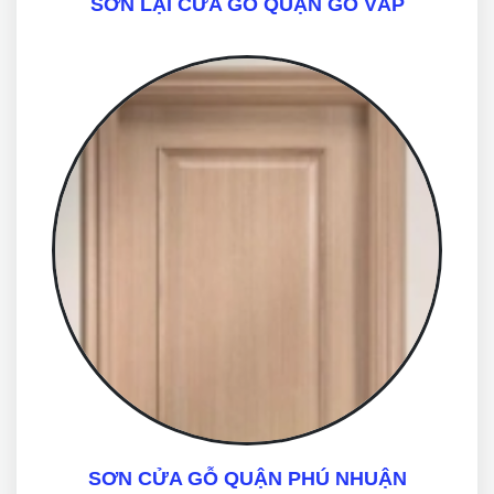
SƠN LẠI CỬA GỖ QUẬN GÒ VẤP
SƠN CỬA GỖ QUẬN PHÚ NHUẬN