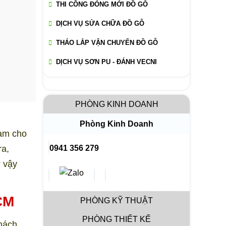
THI CÔNG ĐÓNG MỚI ĐỒ GỖ
DỊCH VỤ SỬA CHỮA ĐỒ GỖ
THÁO LẮP VẬN CHUYỂN ĐỒ GỖ
DỊCH VỤ SƠN PU - ĐÁNH VECNI
PHÒNG KINH DOANH
Phòng Kinh Doanh
làm cho
ra,
0941 356 279
? vậy
CM
PHÒNG KỸ THUẬT
PHÒNG THIẾT KẾ
hách