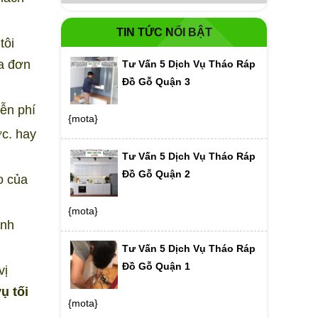
TIN TỨC NỔI BẬT
tôi
a đơn
Tư Vấn 5 Dịch Vụ Tháo Ráp
Đồ Gỗ Quận 3
ễn phí
{mota}
ợc. hay
Tư Vấn 5 Dịch Vụ Tháo Ráp
Đồ Gỗ Quận 2
o của
{mota}
ành
Tư Vấn 5 Dịch Vụ Tháo Ráp
Đồ Gỗ Quận 1
vị
ụ tối
{mota}