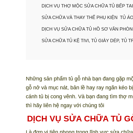
DỊCH VỤ THỢ MỘC SỬA CHỮA TỦ BẾP TẠI
SỬA CHỮA VÀ THAY THẾ PHỤ KIỆN TỦ ÁO 
DỊCH VỤ SỬA CHỮA TỦ HỒ SƠ VĂN PHÒ
SỬA CHỮA TỦ KỆ TIVI, TỦ GIÀY DÉP, TỦ 
Những sản phẩm tủ gỗ
n
hà bạn đang gặp mộ
gỗ nở và mục nát, bản lề hay ray ngăn kéo bị
cánh tủ bị cong vênh. Và bạn đang tìm thợ m
thì hãy liên hệ ngay với chúng tôi
DỊCH VỤ SỬA CHỮA TỦ G
Là đơn vị tiên phong trong lĩnh vực sửa ch