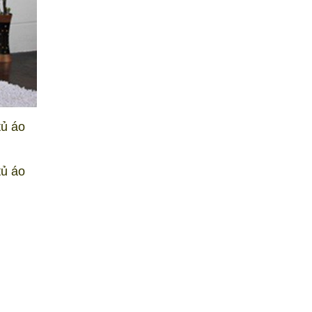
tủ áo
tủ áo