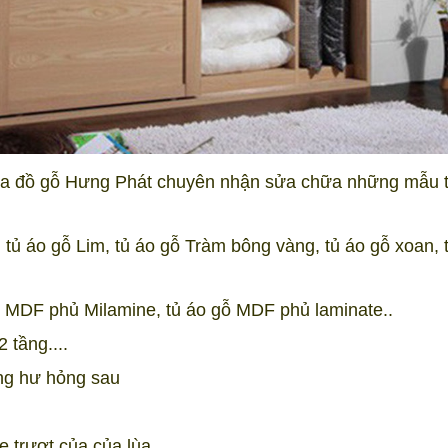
a đồ gỗ Hưng Phát chuyên nhận sửa chữa những mẫu 
tủ áo gỗ Lim, tủ áo gỗ Tràm bông vàng, tủ áo gỗ xoan, 
ỗ MDF phủ Milamine, tủ áo gỗ MDF phủ laminate..
 tầng....
ạng hư hỏng sau
e trượt của của lùa