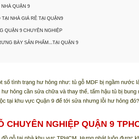
 NHÀ QUẬN 9
TẠI NHÀ GIÁ RẺ TẠI QUẬN9
NG QUẬN 9 CHUYÊN NGHIỆP
TRƯNG BÀY SẢN PHẨM...TẠI QUẬN 9
t số tình trạng hư hỏng như: tủ gỗ MDF bị ngầm nước 
 hư hỏng cần sửa chữa và thay thế, tấm hậu tủ bị bung 
ộc tại khu vực Quận 9 để tới sửa nhưng lỗi hư hỏng đó
Ỗ CHUYÊN NGHIỆP QUẬN 9 TPH
ữa đồ gỗ tại nhà khu vực TPHCM, Hưng phát luôn được k