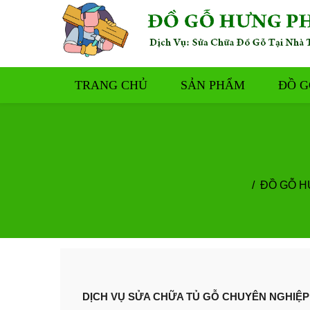
TRANG CHỦ
SẢN PHẨM
ĐỒ G
ĐỒ GỖ H
DỊCH VỤ SỬA CHỮA TỦ GỖ CHUYÊN NGHIỆP