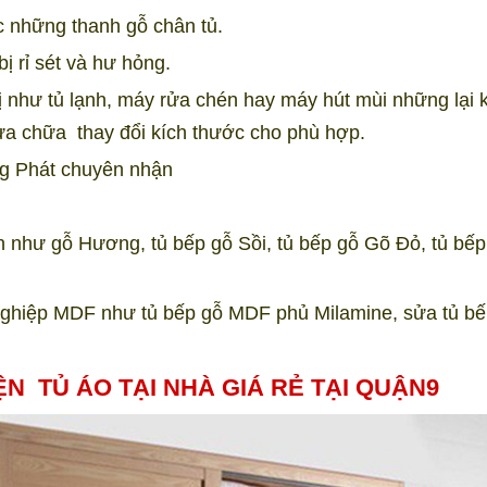
 những thanh gỗ chân tủ.
ị rỉ sét và hư hỏng.
ị như tủ lạnh, máy rửa chén hay máy hút mùi những lại 
sửa chữa thay đổi kích thước cho phù hợp.
 Phát chuyên nhận
ên như gỗ Hương, tủ bếp gỗ Sồi, tủ bếp gỗ Gõ Đỏ, tủ bếp
 nghiệp MDF như tủ bếp gỗ MDF phủ Milamine, sửa tủ bế
N TỦ ÁO TẠI NHÀ GIÁ RẺ TẠI QUẬN9