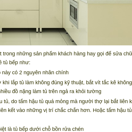
ột trong những sản phẩm khách hàng hay gọi để sửa ch
ề tủ bếp như:
p này có 2 nguyên nhân chính
hi lắp tủ làm không đúng kỹ thuật, bắt vít tắc kê khôn
hiều đồ nặng làm tủ trên ngả ra khỏi tường
 tủ, do tấm hậu tủ quá mỏng mà người thợ lại bắt liên k
iên kết vào những vị trí chắc chắn hơn.
Hoặc tấm hậu tủ
ệt là tủ bếp dưới chỗ bồn rửa chén