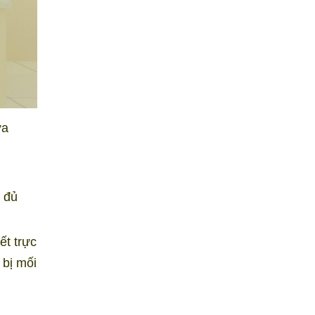
ữa
g đủ
ết trực
 bị mối