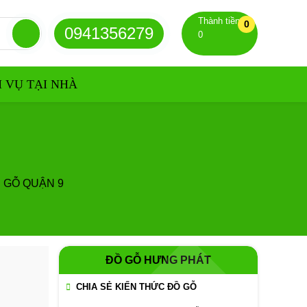
Thành tiền
0
0941356279
0
H VỤ TẠI NHÀ
 GỖ QUẬN 9
ĐỒ GỖ HƯNG PHÁT
CHIA SẺ KIẾN THỨC ĐỒ GỖ