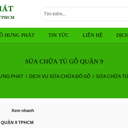
Ỗ HƯNG PHÁT
TIN TỨC
LIÊN HỆ
DỊC
SỬA CHỮA TỦ GỖ QUẬN 9
ƯNG PHÁT
DỊCH VỤ SỬA CHỮA ĐỒ GỖ
SỬA CHỮA TỦ
Xem nhanh
 QUẬN 9 TPHCM