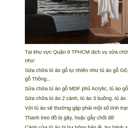
Tại khu vực Quận 9 TPHCM dịch vụ sửa chữ
như:
Sửa chữa tủ áo gỗ tự nhiên như tủ áo gỗ Gõ, 
gỗ Thông...
Sửa chữa tủ áo gỗ MDF phủ Acrylic, tủ áo g
Sửa chữa tủ áo 2 cánh, tủ áo 3 buồng, tủ áo 2
Với tủ áo sẽ thường gặp phải một số tình tr
Thanh treo đồ bị gãy, hoặc gẫy chốt đỡ
Cánh cửa tủ áo bị hư hỏng bản lề, hư bánh x