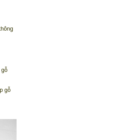
không
 gỗ
p gỗ