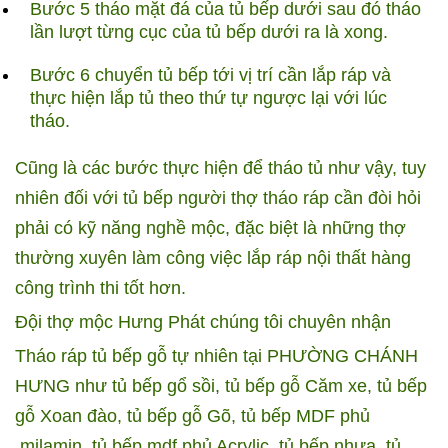
Bước 5 tháo mặt đá của tủ bếp dưới sau đó tháo
lần lượt từng cục của tủ bếp dưới ra là xong.
Bước 6 chuyển tủ bếp tới vị trí cần lắp ráp và
thực hiện lắp tủ theo thứ tự ngược lại với lúc
tháo.
Cũng là các bước thực hiện để tháo tủ như vậy, tuy
nhiên đối với tủ bếp người thợ tháo ráp cần đòi hỏi
phải có kỹ năng nghề mộc, đặc biệt là những thợ
thường xuyên làm công việc lắp ráp nội thất hàng
công trình thi tốt hơn.
Đội thợ mộc Hưng Phát chúng tôi chuyên nhận
Tháo ráp tủ bếp gỗ tự nhiên tại PHƯỜNG CHÁNH
HƯNG như tủ bếp gổ sồi, tủ bếp gỗ Căm xe, tủ bếp
gỗ Xoan đào, tủ bếp gỗ Gõ, tủ bếp MDF phủ
,milamin, tủ bếp mdf phủ Acrylic, tủ bếp nhựa, tủ