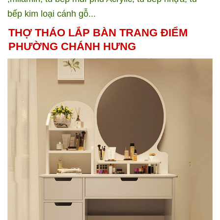
bếp kim loại cánh gỗ...
THỢ THÁO LẮP BÀN TRANG ĐIỂM
PHƯỜNG CHÁNH HƯNG