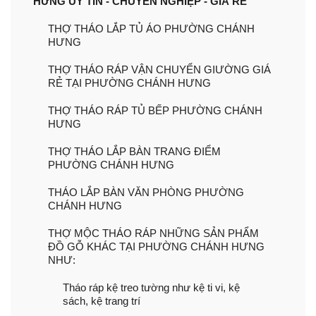
HƯNG UY TÍN - CHUYÊN NGHIỆP - GIÁ RẺ
THỢ THÁO LẮP TỦ ÁO PHƯỜNG CHÁNH
HƯNG
THỢ THÁO RÁP VẬN CHUYỂN GIƯỜNG GIÁ
RẺ TẠI PHƯỜNG CHÁNH HƯNG
THỢ THÁO RÁP TỦ BẾP PHƯỜNG CHÁNH
HƯNG
THỢ THÁO LẮP BÀN TRANG ĐIỂM
PHƯỜNG CHÁNH HƯNG
THÁO LẮP BÀN VĂN PHÒNG PHƯỜNG
CHÁNH HƯNG
THỢ MỘC THÁO RÁP NHỮNG SẢN PHẨM
ĐỒ GỖ KHÁC TẠI PHƯỜNG CHÁNH HƯNG
NHƯ:
Tháo ráp kệ treo tường như kệ ti vi, kệ
sách, kệ trang trí