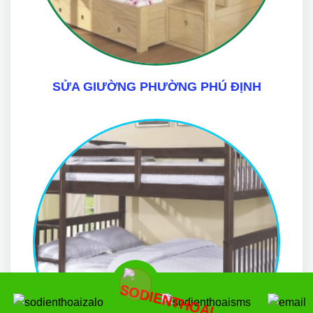
SỬA GIƯỜNG PHƯỜNG PHÚ ĐỊNH