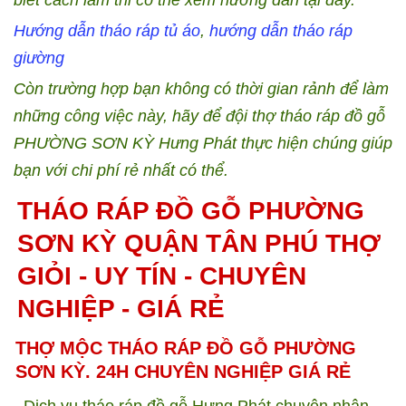
biết cách làm thi có thể xem hướng dẫn tại đây.
Hướng dẫn tháo ráp tủ áo
,
hướng dẫn tháo ráp
giường
Còn trường hợp bạn không có thời gian rảnh để làm
những công việc này, hãy để đội thợ tháo ráp đồ gỗ
PHƯỜNG SƠN KỲ Hưng Phát thực hiện chúng giúp
bạn với chi phí rẻ nhất có thể.
THÁO RÁP ĐỒ GỖ PHƯỜNG
SƠN KỲ QUẬN TÂN PHÚ THỢ
GIỎI - UY TÍN - CHUYÊN
NGHIỆP - GIÁ RẺ
THỢ MỘC THÁO RÁP ĐỒ GỖ PHƯỜNG
SƠN KỲ. 24H CHUYÊN NGHIỆP GIÁ RẺ