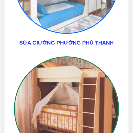
SỬA GIƯỜNG PHƯỜNG PHÚ THẠNH