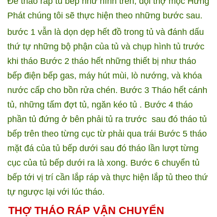
Để tháo ráp tủ bếp như hình trên, đội thợ mộc Hưng
Phát chúng tôi sẽ thực hiện theo những bước sau.
bước 1 vẫn là dọn dẹp hết đồ trong tủ và đánh dấu
thứ tự những bộ phận của tủ và chụp hình tủ trước
khi tháo
Bước 2 tháo hết những thiết bị như tháo
bếp điện bếp gas, máy hút mùi, lò nướng, và khóa
nước cấp cho bồn rửa chén.
Bước 3 Tháo hết cánh
tủ, những tấm đợt tủ, ngăn kéo tủ .
Bước 4 tháo
phần tủ đứng ở bên phải tủ ra trước
sau đó tháo tủ
bếp trên theo từng cục từ phải qua trái
Bước 5 tháo
mặt đá của tủ bếp dưới sau đó tháo lần lượt từng
cục của tủ bếp dưới ra là xong.
Bước 6 chuyển tủ
bếp tới vị trí cần lắp ráp và thực hiện lắp tủ theo thứ
tự ngược lại với lúc tháo.
THỢ THÁO RÁP VẬN CHUYỂN