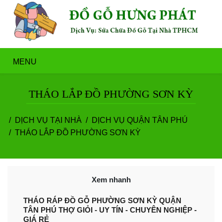
MENU
THÁO LẮP ĐỒ PHƯỜNG SƠN KỲ
DỊCH VỤ TẠI NHÀ
DỊCH VỤ QUẬN TÂN PHÚ
THÁO LẮP ĐỒ PHƯỜNG SƠN KỲ
Xem nhanh
THÁO RÁP ĐỒ GỖ PHƯỜNG SƠN KỲ QUẬN
TÂN PHÚ THỢ GIỎI - UY TÍN - CHUYÊN NGHIỆP -
GIÁ RẺ