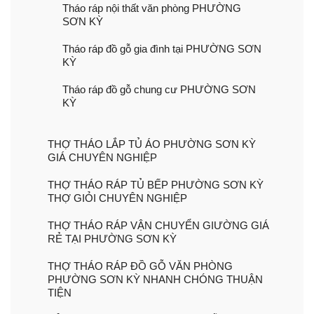
Tháo ráp nội thất văn phòng PHƯỜNG
SƠN KỲ
Tháo ráp đồ gỗ gia đình tại PHƯỜNG SƠN
KỲ
Tháo ráp đồ gỗ chung cư PHƯỜNG SƠN
KỲ
THỢ THÁO LẮP TỦ ÁO PHƯỜNG SƠN KỲ
GIÁ CHUYÊN NGHIỆP
THỢ THÁO RÁP TỦ BẾP PHƯỜNG SƠN KỲ
THỢ GIỎI CHUYÊN NGHIỆP
THỢ THÁO RÁP VẬN CHUYỂN GIƯỜNG GIÁ
RẺ TẠI PHƯỜNG SƠN KỲ
THỢ THÁO RÁP ĐỒ GỖ VĂN PHÒNG
PHƯỜNG SƠN KỲ NHANH CHÓNG THUẬN
TIỆN