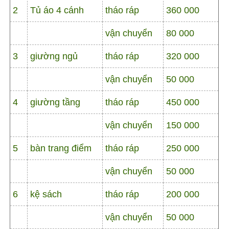
2
Tủ áo 4 cánh
tháo ráp
360 000
vận chuyển
80 000
3
giường ngủ
tháo ráp
320 000
vận chuyển
50 000
4
giường tầng
tháo ráp
450 000
vận chuyển
150 000
5
bàn trang điểm
tháo ráp
250 000
vận chuyển
50 000
6
kệ sách
tháo ráp
200 000
vận chuyển
50 000