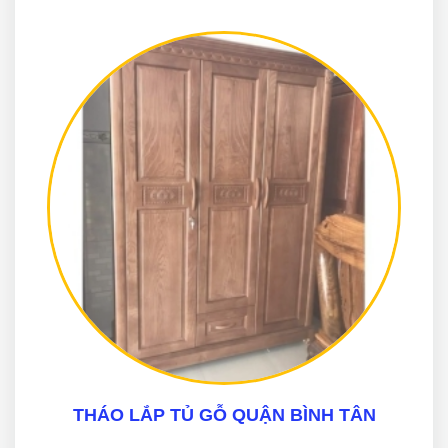
THÁO LẮP TỦ GỖ QUẬN BÌNH TÂN