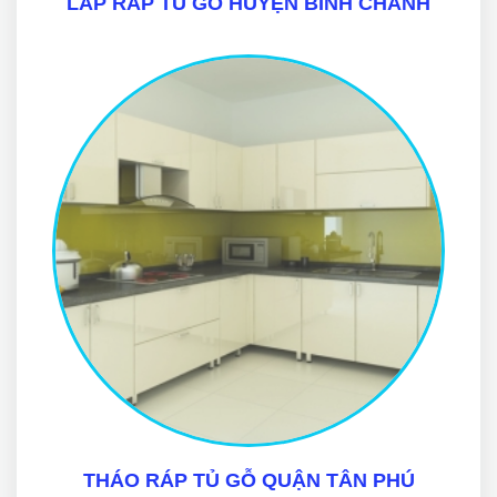
LẮP RÁP TỦ GỖ HUYỆN BÌNH CHÁNH
THÁO RÁP TỦ GỖ QUẬN TÂN PHÚ