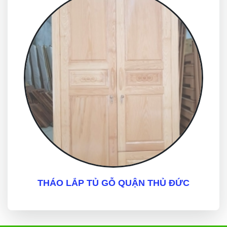
THÁO LẮP TỦ GỖ QUẬN THỦ ĐỨC