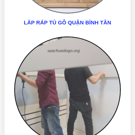
LẮP RÁP TỦ GỖ QUẬN BÌNH TÂN