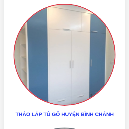
THÁO LẮP TỦ GỖ HUYỆN BÌNH CHÁNH