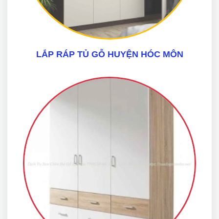
LẮP RÁP TỦ GỖ HUYỆN HÓC MÔN