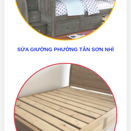
SỬA GIƯỜNG PHƯỜNG TÂN SƠN NHÌ