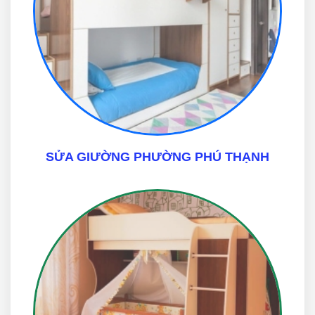
SỬA GIƯỜNG PHƯỜNG PHÚ THẠNH