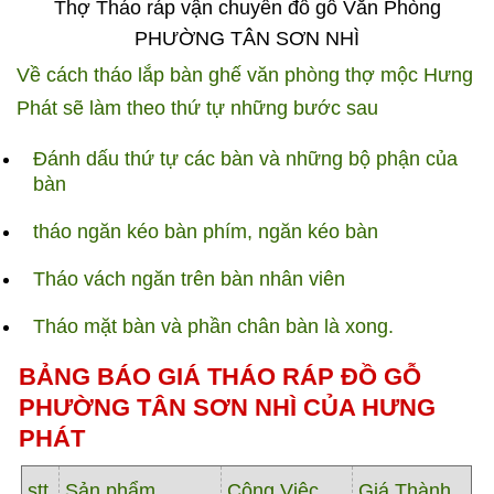
Thợ Tháo ráp vận chuyển đồ gỗ Văn Phòng
PHƯỜNG TÂN SƠN NHÌ
Về cách tháo lắp bàn ghế văn phòng thợ mộc Hưng
Phát sẽ làm theo thứ tự những bước sau
Đánh dấu thứ tự các bàn và những bộ phận của
bàn
tháo ngăn kéo bàn phím, ngăn kéo bàn
Tháo vách ngăn trên bàn nhân viên
Tháo mặt bàn và phần chân bàn là xong.
BẢNG BÁO GIÁ THÁO RÁP ĐỒ GỖ
PHƯỜNG TÂN SƠN NHÌ CỦA HƯNG
PHÁT
stt
Sản phẩm
Công Việc
Giá Thành