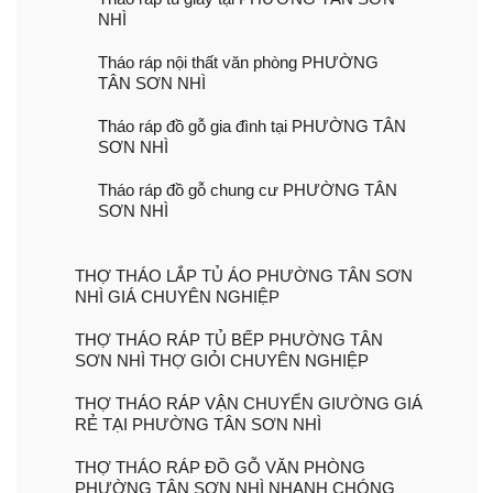
NHÌ
Tháo ráp nội thất văn phòng PHƯỜNG
TÂN SƠN NHÌ
Tháo ráp đồ gỗ gia đình tại PHƯỜNG TÂN
SƠN NHÌ
Tháo ráp đồ gỗ chung cư PHƯỜNG TÂN
SƠN NHÌ
THỢ THÁO LẮP TỦ ÁO PHƯỜNG TÂN SƠN
NHÌ GIÁ CHUYÊN NGHIỆP
THỢ THÁO RÁP TỦ BẾP PHƯỜNG TÂN
SƠN NHÌ THỢ GIỎI CHUYÊN NGHIỆP
THỢ THÁO RÁP VẬN CHUYỂN GIƯỜNG GIÁ
RẺ TẠI PHƯỜNG TÂN SƠN NHÌ
THỢ THÁO RÁP ĐỒ GỖ VĂN PHÒNG
PHƯỜNG TÂN SƠN NHÌ NHANH CHÓNG