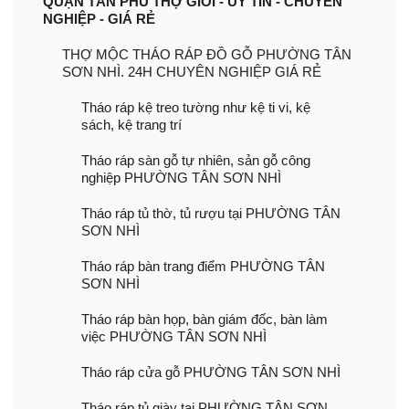
QUẬN TÂN PHÚ THỢ GIỎI - UY TÍN - CHUYÊN
NGHIỆP - GIÁ RẺ
THỢ MỘC THÁO RÁP ĐỒ GỖ PHƯỜNG TÂN
SƠN NHÌ. 24H CHUYÊN NGHIỆP GIÁ RẺ
Tháo ráp kệ treo tường như kệ ti vi, kệ
sách, kệ trang trí
Tháo ráp sàn gỗ tự nhiên, sản gỗ công
nghiệp PHƯỜNG TÂN SƠN NHÌ
Tháo ráp tủ thờ, tủ rượu tại PHƯỜNG TÂN
SƠN NHÌ
Tháo ráp bàn trang điểm PHƯỜNG TÂN
SƠN NHÌ
Tháo ráp bàn họp, bàn giám đốc, bàn làm
việc PHƯỜNG TÂN SƠN NHÌ
Tháo ráp cửa gỗ PHƯỜNG TÂN SƠN NHÌ
Tháo ráp tủ giày tại PHƯỜNG TÂN SƠN