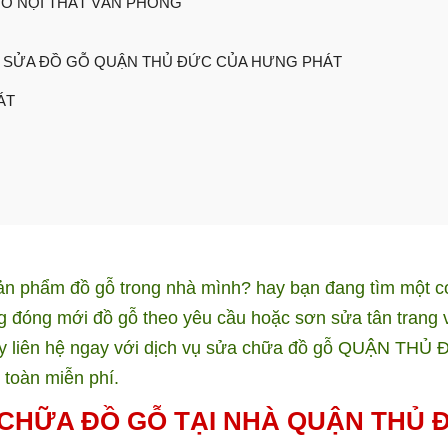
Ỗ NỘI THẤT VĂN PHÒNG
Ụ SỬA ĐỒ GỖ QUẬN THỦ ĐỨC CỦA HƯNG PHÁT
ÁT
n phẩm đồ gỗ trong nhà mình? hay bạn đang tìm một c
ng đóng mới đồ gỗ theo yêu cầu hoặc sơn sửa tân trang 
 hãy liên hệ ngay với dịch vụ sửa chữa đồ gỗ QUẬN THỦ
toàn miễn phí.
 CHỮA ĐỒ GỖ TẠI NHÀ QUẬN THỦ