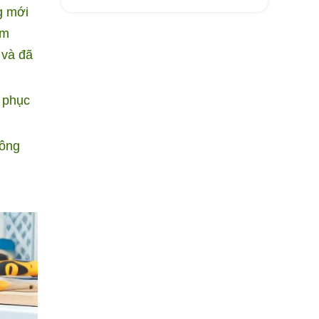
g mới
ăm
 và đã
ẽ phục
công