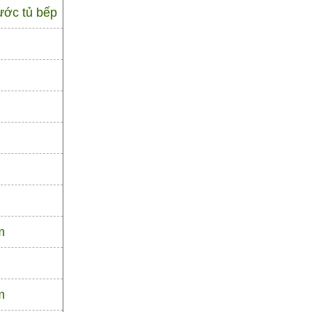
ước tủ bếp
m
m