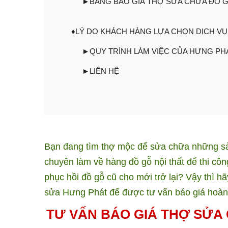
►BẢNG BÁO GIÁ THỢ SỬA CHỮA ĐỒ G
♦LÝ DO KHÁCH HÀNG LỰA CHỌN DỊCH V
►QUY TRÌNH LÀM VIỆC CỦA HƯNG PH
►LIÊN HỆ
Bạn đang tìm thợ mộc để sửa chữa những sả
chuyên làm về hàng đồ gỗ nội thất để thi cô
phục hồi đồ gỗ cũ cho mới trở lại? Vậy thì
sửa Hưng Phát để được tư vấn báo giá hoàn 
TƯ VẤN BÁO GIÁ THỢ SỬA