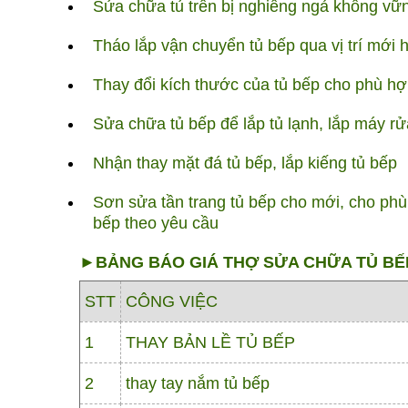
Sửa chữa tủ trên bị nghiêng ngả không vữ
Tháo lắp vận chuyển tủ bếp qua vị trí mới 
Thay đổi kích thước của tủ bếp cho phù h
Sửa chữa tủ bếp để lắp tủ lạnh, lắp máy rử
Nhận thay mặt đá tủ bếp, lắp kiếng tủ bếp
Sơn sửa tần trang tủ bếp cho mới, cho phù
bếp theo yêu cầu
►BẢNG BÁO GIÁ THỢ SỬA CHỮA TỦ BẾ
STT
CÔNG VIỆC
1
THAY BẢN LỀ TỦ BẾP
2
thay tay nắm tủ bếp