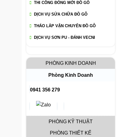
THI CÔNG ĐÓNG MỚI ĐỒ GỖ
DỊCH VỤ SỬA CHỮA ĐỒ GỖ
THÁO LẮP VẬN CHUYỂN ĐỒ GỖ
DỊCH VỤ SƠN PU - ĐÁNH VECNI
PHÒNG KINH DOANH
Phòng Kinh Doanh
0941 356 279
PHÒNG KỸ THUẬT
PHÒNG THIẾT KẾ