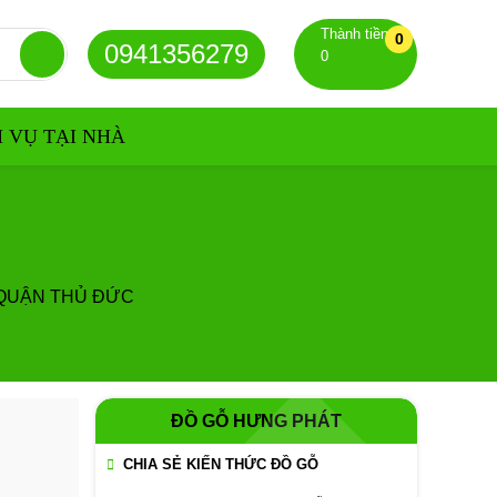
Thành tiền
0
0941356279
0
H VỤ TẠI NHÀ
 QUẬN THỦ ĐỨC
ĐỒ GỖ HƯNG PHÁT
CHIA SẺ KIẾN THỨC ĐỒ GỖ