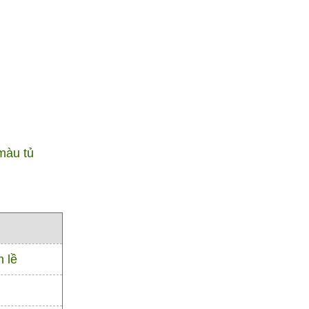
màu tủ
n lề