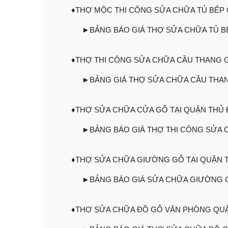
♦THỢ MỘC THI CÔNG SỬA CHỮA TỦ BẾP
►BẢNG BÁO GIÁ THỢ SỬA CHỮA TỦ B
♦THỢ THI CÔNG SỬA CHỮA CẦU THANG 
►BẢNG GIÁ THỢ SỬA CHỮA CẦU THAN
♦THỢ SỬA CHỮA CỬA GỖ TẠI QUẬN THỦ
►BẢNG BÁO GIÁ THỢ THI CÔNG SỬA 
♦THỢ SỬA CHỮA GIƯỜNG GỖ TẠI QUẬN 
►BẢNG BÁO GIÁ SỬA CHỮA GIƯỜNG 
♦THỢ SỬA CHỮA ĐỒ GỖ VĂN PHÒNG QU