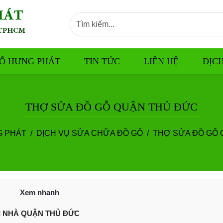
Ỗ HƯNG PHÁT
TIN TỨC
LIÊN HỆ
DỊC
THỢ SỬA ĐỒ GỖ QUẬN THỦ ĐỨC
G PHÁT
DỊCH VỤ SỬA CHỮA ĐỒ GỖ
THỢ SỬA ĐỒ GỖ
Xem nhanh
I NHÀ QUẬN THỦ ĐỨC