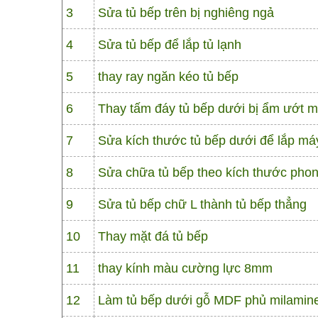
3
Sửa tủ bếp trên bị nghiêng ngả
4
Sửa tủ bếp để lắp tủ lạnh
5
thay ray ngăn kéo tủ bếp
6
Thay tấm đáy tủ bếp dưới bị ẩm ướt m
7
Sửa kích thước tủ bếp dưới để lắp má
8
Sửa chữa tủ bếp theo kích thước phon
9
Sửa tủ bếp chữ L thành tủ bếp thẳng
10
Thay mặt đá tủ bếp
11
thay kính màu cường lực 8mm
12
Làm tủ bếp dưới gỗ MDF phủ milamin