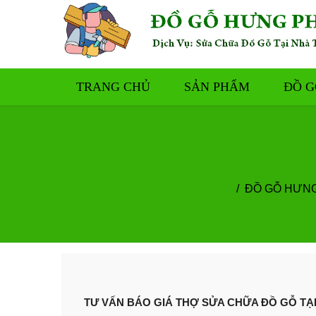
TRANG CHỦ
SẢN PHẨM
ĐỒ G
ĐỒ GỖ HƯN
TƯ VẤN BÁO GIÁ THỢ SỬA CHỮA ĐỒ GỖ TẠ